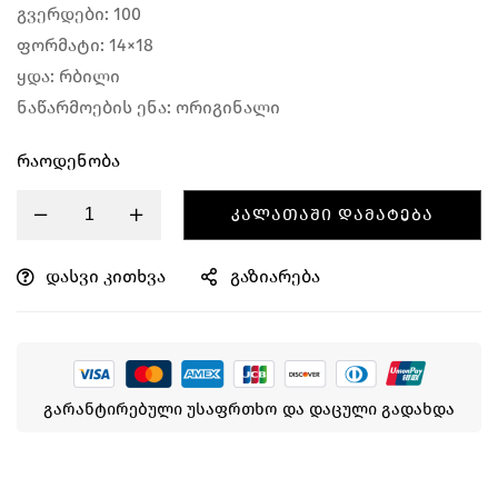
გვერდები: 100
ფორმატი: 14×18
ყდა: რბილი
ნაწარმოების ენა: ორიგინალი
Რაოდენობა
ᲙᲐᲚᲐᲗᲐᲨᲘ ᲓᲐᲛᲐᲢᲔᲑᲐ
დასვი კითხვა
გაზიარება
გარანტირებული უსაფრთხო და დაცული გადახდა