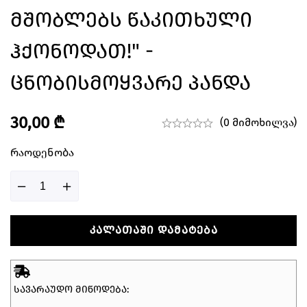
Მშობლებს Წაკითხული
Ჰქონოდათ!" -
Ცნობისმოყვარე Პანდა
30,00
₾
(0 მიმოხილვა)
Რაოდენობა
ᲙᲐᲚᲐᲗᲐᲨᲘ ᲓᲐᲛᲐᲢᲔᲑᲐ
ᲡᲐᲕᲐᲠᲐᲣᲓᲝ ᲛᲘᲬᲝᲓᲔᲑᲐ: