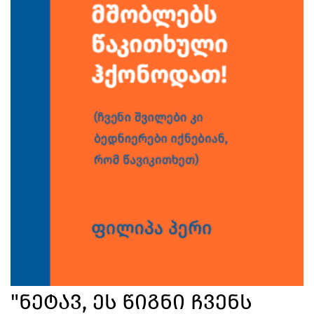
"ნეტავ, Ეს Წიგნი Ჩვენს