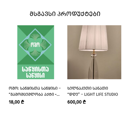
ᲛᲡᲒᲐᲕᲡᲘ ᲞᲠᲝᲓᲣᲥᲢᲔᲑᲘ
ᲝᲨᲝ: ᲡᲐᲬᲧᲘᲡᲗᲐ ᲡᲐᲬᲧᲘᲡᲘ –
ᲮᲔᲚᲜᲐᲙᲔᲗᲘ ᲡᲐᲜᲐᲗᲘ
Თ
“ᲒᲐᲛᲝᲛᲪᲔᲛᲚᲝᲑᲐ ᲐᲥᲢᲘ •
“ᲓᲦᲔ” – LIGHT LIFE STUDIO
Თ
AKTI PUBLISHING”
Წ
18,00
₾
600,00
₾
1
Ბ