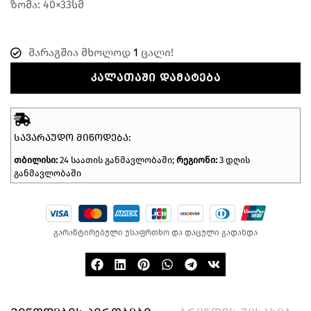
ზომა: 40×33სმ
მარაგშია მხოლოდ
1
ცალი!
ᲙᲐᲚᲐᲗᲐᲨᲘ ᲓᲐᲛᲐᲢᲔᲑᲐ
ᲡᲐᲕᲐᲠᲐᲣᲓᲝ ᲛᲘᲬᲝᲓᲔᲑᲐ:
თბილისი:
24 საათის განმავლობაში;
რეგიონი:
3 დღის
განმავლობაში
გარანტირებული უსაფრთხო და დაცული გადახდა