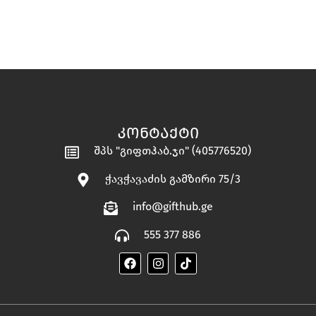
ᲙᲝᲜᲢᲐᲥᲢᲘ
შპს "გიფთჰაბ.ჯი" (405776520)
ჭავჭავაძის გამზირი 75/3
info@gifthub.ge
555 377 886