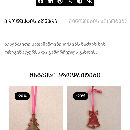
პროდუქტის აღწერა
მიწოდების პირობები
ხელნაკეთი სათამაშოები თქვენს ნაძვის ხეს
ორიგინალურსა და გამორჩეულს გახდის.
ᲛᲡᲒᲐᲕᲡᲘ ᲞᲠᲝᲓᲣᲥᲢᲔᲑᲘ
-20%
-20%