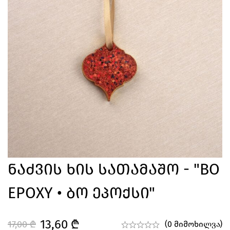
Ნაძვის Ხის Სათამაშო - "BO
EPOXY • Ბო Ეპოქსი"
13,60
₾
17,00
₾
(0 მიმოხილვა)