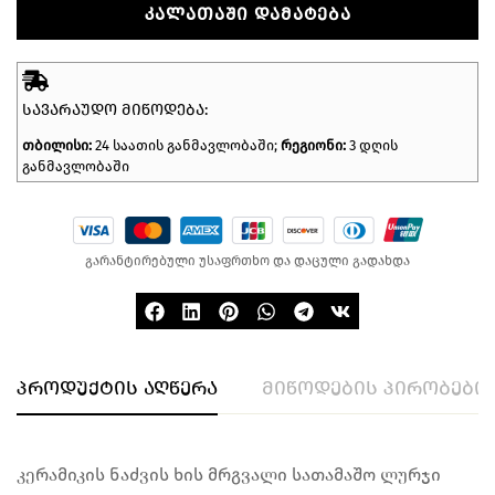
ᲙᲐᲚᲐᲗᲐᲨᲘ ᲓᲐᲛᲐᲢᲔᲑᲐ
ᲡᲐᲕᲐᲠᲐᲣᲓᲝ ᲛᲘᲬᲝᲓᲔᲑᲐ:
თბილისი:
24 საათის განმავლობაში;
რეგიონი:
3 დღის
განმავლობაში
გარანტირებული უსაფრთხო და დაცული გადახდა
პროდუქტის აღწერა
მიწოდების პირობები
კერამიკის ნაძვის ხის მრგვალი სათამაშო ლურჯი