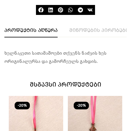
პროდუქტის აღწერა
მიწოდების პირობები
ხელნაკეთი სათამაშოები თქვენს ნაძვის ხეს
ორიგინალურსა და გამორჩეულს გახდის.
ᲛᲡᲒᲐᲕᲡᲘ ᲞᲠᲝᲓᲣᲥᲢᲔᲑᲘ
-20%
-20%