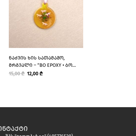
ᲜᲐᲫᲕᲘᲡ ᲮᲘᲡ ᲡᲐᲗᲐᲛᲐᲨᲝ,
ᲜᲐᲫᲕᲘᲡ ᲮᲘᲡ ᲡᲐᲗᲐ
ᲛᲠᲒᲕᲐᲚᲘ – “BO EPOXY • ᲑᲝ
ᲛᲠᲒᲕᲐᲚᲘ – “BO EP
ᲔᲞᲝᲥᲡᲘ”
ᲔᲞᲝᲥᲡᲘ”
15,00
₾
12,00
₾
15,00
₾
12,00
₾
ᲝᲜᲢᲐᲥᲢᲘ