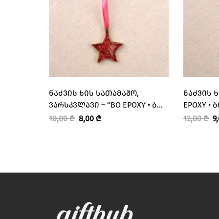
ᲜᲐᲫᲕᲘᲡ ᲮᲘᲡ ᲡᲐᲗᲐᲛᲐᲨᲝ,
ᲜᲐᲫᲕᲘᲡ Ხ
ᲕᲐᲠᲡᲙᲕᲚᲐᲕᲘ – “BO EPOXY • ᲑᲝ
EPOXY • 
ᲔᲞᲝᲥᲡᲘ”
10,00
₾
8,00
₾
12,00
₾
9