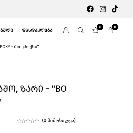
0
0
ᲔᲑᲣᲚᲘ
ᲤᲐᲡᲓᲐᲙᲚᲔᲑᲐ
POXY • ბო ეპოქსი"
შო, Ზარი - "BO
"
(0 მიმოხილვა)