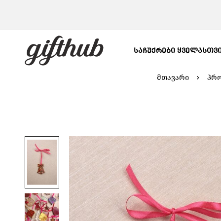
ᲡᲐᲩᲣᲥᲠᲔᲑᲘ ᲧᲕᲔᲚᲐᲡᲗᲕ
მთავარი
პრ