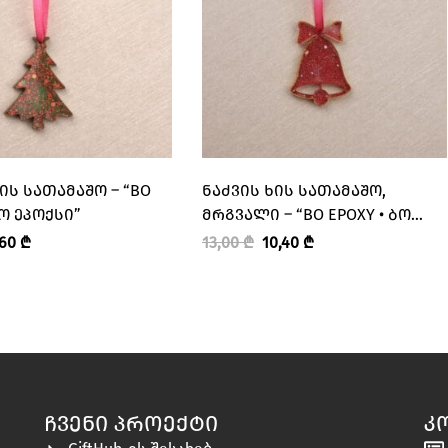
ᲘᲡ ᲡᲐᲗᲐᲛᲐᲨᲝ – “BO
ᲜᲐᲫᲕᲘᲡ ᲮᲘᲡ ᲡᲐᲗᲐᲛᲐᲨᲝ,
ᲑᲝ ᲔᲞᲝᲥᲡᲘ”
ᲛᲠᲒᲕᲐᲚᲘ – “BO EPOXY • ᲑᲝ
ᲔᲞᲝᲥᲡᲘ”
,60
₾
13,00
₾
10,40
₾
ᲩᲕᲔᲜᲘ ᲞᲠᲝᲔᲥᲢᲘ
Კ