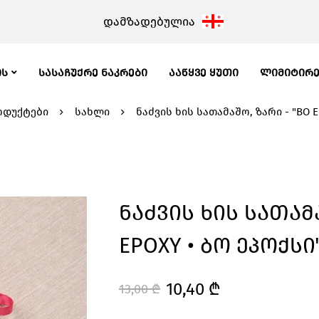
დამზადებულია
ᲘᲡ
ᲡᲐᲡᲐᲩᲣᲥᲠᲔ ᲜᲐᲙᲠᲔᲑᲘ
ᲐᲐᲬᲧᲕᲔ ᲧᲣᲗᲘ
ᲚᲘᲛᲘᲢᲘᲠ
ოდუქტები
სახლი
ნაძვის ხის სათამაშო, ზარი - "BO E
Ნაძვის Ხის Სათამა
EPOXY • Ბო Ეპოქსი
10,40
₾
13,00
₾