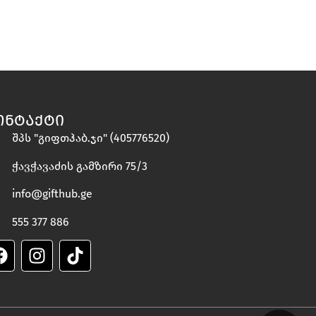
ᲝᲜᲢᲐᲥᲢᲘ
შპს "გიფთჰაბ.ჯი" (405776520)
ჭავჭავაძის გამზირი 75/3
info@gifthub.ge
555 377 886