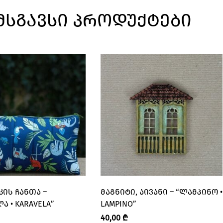
ᲛᲡᲒᲐᲕᲡᲘ ᲞᲠᲝᲓᲣᲥᲢᲔᲑᲘ
ᲙᲘᲡ ᲩᲐᲜᲗᲐ –
ᲛᲐᲒᲜᲘᲢᲘ, ᲐᲘᲕᲐᲜᲘ – “ᲚᲐᲛᲞᲘᲜᲝ •
Ა • KARAVELA”
LAMPINO”
40,00
₾