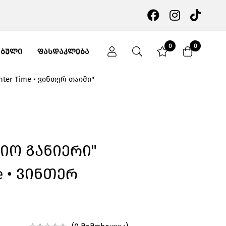
0
0
ᲔᲑᲣᲚᲘ
ᲤᲐᲡᲓᲐᲙᲚᲔᲑᲐ
nter Time • ვინთერ თაიმი"
ნიო Განიერი"
me • Ვინთერ