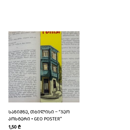
ᲡᲐᲜᲘᲨᲜᲔ, ᲗᲑᲘᲚᲘᲡᲘ – “ᲯᲔᲝ
ᲓᲔᲙᲝᲠᲐᲢᲘᲣᲚᲘ ᲛᲘ
ᲞᲝᲡᲢᲔᲠᲘ • GEO POSTER”
“ᲤᲔᲘᲥᲐᲠᲘ • PEIKAR
1,50
₾
45,00
₾