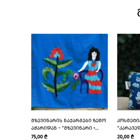
ᲛᲖᲔᲕᲘᲜᲐᲠᲘᲡ ᲜᲐᲥᲐᲠᲒᲔᲑᲘ ᲖᲔᲛᲝ
ᲙᲝᲡᲛᲔᲢᲘ
ᲐᲭᲐᲠᲘᲓᲐᲜ – “ᲛᲖᲔᲕᲘᲜᲐᲠᲘ •
“ᲙᲐᲠᲐᲕᲔᲚ
MZEVINARI”
75,00
₾
20,00
₾