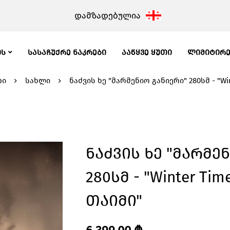
დამზადებულია
ᲘᲡ
ᲡᲐᲡᲐᲩᲣᲥᲠᲔ ᲜᲐᲙᲠᲔᲑᲘ
ᲐᲐᲬᲧᲕᲔ ᲧᲣᲗᲘ
ᲚᲘᲛᲘᲢᲘᲠ
ბი
სახლი
ნაძვის ხე "მარმენიო განიერი" 280სმ - "Wi
Ნაძვის Ხე "მარმე
280სმ - "Winter Ti
Თაიმი"