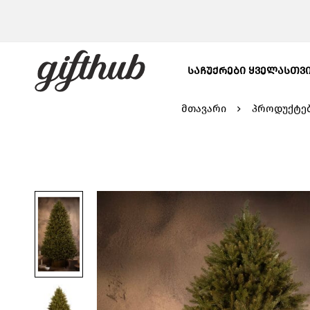
ᲡᲐᲩᲣᲥᲠᲔᲑᲘ ᲧᲕᲔᲚᲐᲡᲗᲕ
მთავარი
პროდუქტე