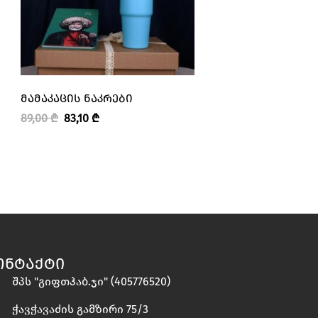
ᲛᲐᲛᲐᲙᲐᲪᲘᲡ ᲜᲐᲙᲠᲔᲑᲘ
ᲛᲐᲛᲐᲙᲐᲪᲘᲡ ᲜᲐᲙᲠᲔ
89,00
₾
83,10
₾
89,10
₾
83,10
₾
ᲝᲜᲢᲐᲥᲢᲘ
შპს "გიფთჰაბ.ჯი" (405776520)
ჭავჭავაძის გამზირი 75/3