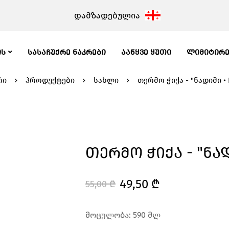
დამზადებულია
ᲘᲡ
ᲡᲐᲡᲐᲩᲣᲥᲠᲔ ᲜᲐᲙᲠᲔᲑᲘ
ᲐᲐᲬᲧᲕᲔ ᲧᲣᲗᲘ
ᲚᲘᲛᲘᲢᲘᲠ
რი
პროდუქტები
სახლი
თერმო ჭიქა - "ნადიმი • 
Თერმო Ჭიქა - "ნად
49,50
₾
55,00
₾
მოცულობა: 590 მლ