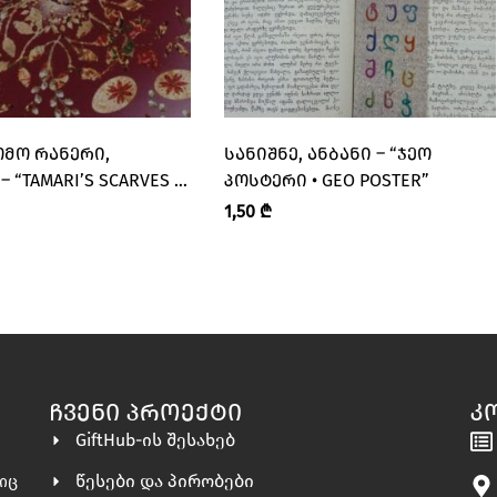
ᲛᲝ ᲠᲐᲜᲔᲠᲘ,
ᲡᲐᲜᲘᲨᲜᲔ, ᲐᲜᲑᲐᲜᲘ – “ᲯᲔᲝ
 “TAMARI’S SCARVES •
ᲞᲝᲡᲢᲔᲠᲘ • GEO POSTER”
 ᲨᲐᲠᲤᲔᲑᲘ”
1,50
₾
ᲩᲕᲔᲜᲘ ᲞᲠᲝᲔᲥᲢᲘ
Კ
GiftHub-ის შესახებ
წესები და პირობები
ლიც