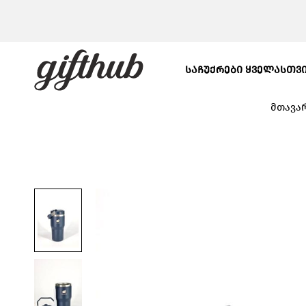
ᲡᲐᲩᲣᲥᲠᲔᲑᲘ ᲧᲕᲔᲚᲐᲡᲗᲕ
მთავა