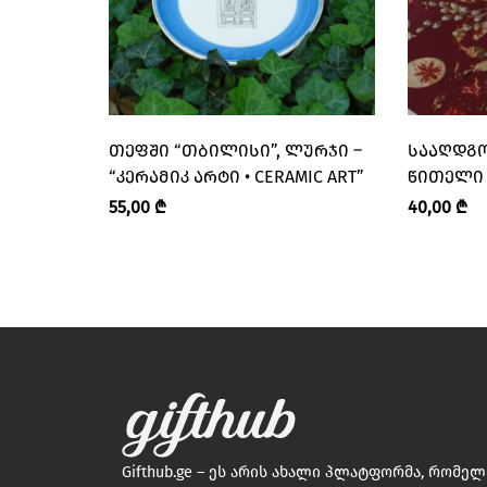
ᲗᲔᲤᲨᲘ “ᲗᲑᲘᲚᲘᲡᲘ”, ᲚᲣᲠᲯᲘ –
ᲡᲐᲐᲦᲓᲒᲝ
“ᲙᲔᲠᲐᲛᲘᲙ ᲐᲠᲢᲘ • CERAMIC ART”
ᲬᲘᲗᲔᲚᲘ –
ᲗᲐᲛᲐᲠᲘᲡ
55,00
₾
40,00
₾
Gifthub.ge – ეს არის ახალი პლატფორმა, რომე