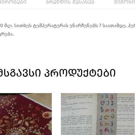
პირობები
ბრენდის შესახებ
მიმოხ
0 მლ. სითხეს ტემპერატურას უნარჩუნებს 7 საათამდე. ჰ
ვრება.
ᲛᲡᲒᲐᲕᲡᲘ ᲞᲠᲝᲓᲣᲥᲢᲔᲑᲘ