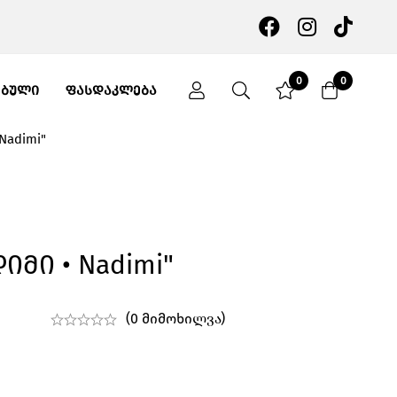
0
0
ᲔᲑᲣᲚᲘ
ᲤᲐᲡᲓᲐᲙᲚᲔᲑᲐ
Nadimi"
იმი • Nadimi"
(0 მიმოხილვა)