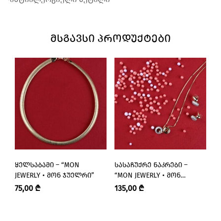
ᲛᲡᲒᲐᲕᲡᲘ ᲞᲠᲝᲓᲣᲥᲢᲔᲑᲘ
ᲧᲔᲚᲡᲐᲑᲐᲛᲘ – “MON
ᲡᲐᲡᲐᲩᲣᲥᲠᲔ ᲜᲐᲙᲠᲔᲑᲘ –
Ბ
JEWERLY • ᲛᲝᲜ ᲯᲣᲔᲚᲠᲘ”
“MON JEWERLY • ᲛᲝᲜ
Მ
ᲯᲣᲔᲚᲠᲘ”
75,00
₾
135,00
₾
8