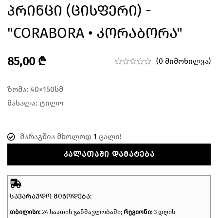
Პრინცი (ცისფერი) -
"CORABORA • Კორაბორა"
85,00
₾
(0 მიმოხილვა)
ზომა: 40×150სმ
მასალა: ტილო
მარაგშია მხოლოდ
1
ცალი!
ᲙᲐᲚᲐᲗᲐᲨᲘ ᲓᲐᲛᲐᲢᲔᲑᲐ
ᲡᲐᲕᲐᲠᲐᲣᲓᲝ ᲛᲘᲬᲝᲓᲔᲑᲐ:
თბილისი:
24 საათის განმავლობაში;
რეგიონი:
3 დღის