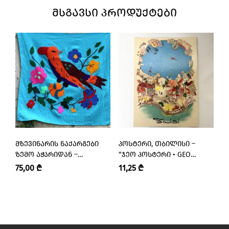
ᲛᲡᲒᲐᲕᲡᲘ ᲞᲠᲝᲓᲣᲥᲢᲔᲑᲘ
ᲛᲖᲔᲕᲘᲜᲐᲠᲘᲡ ᲜᲐᲥᲐᲠᲒᲔᲑᲘ
ᲞᲝᲡᲢᲔᲠᲘ, ᲗᲑᲘᲚᲘᲡᲘ –
Მ
ᲖᲔᲛᲝ ᲐᲭᲐᲠᲘᲓᲐᲜ –
“ᲯᲔᲝ ᲞᲝᲡᲢᲔᲠᲘ • GEO
(Ლ
“ᲛᲖᲔᲕᲘᲜᲐᲠᲘ • MZEVINARI”
POSTER”
75,00
₾
11,25
₾
8