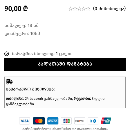
90,00
₾
(0 მიმოხილვა)
სიმაღლე: 18 სმ
დიამეტრი: 10სმ
მარაგშია მხოლოდ
1
ცალი!
ᲙᲐᲚᲐᲗᲐᲨᲘ ᲓᲐᲛᲐᲢᲔᲑᲐ
ᲡᲐᲕᲐᲠᲐᲣᲓᲝ ᲛᲘᲬᲝᲓᲔᲑᲐ:
თბილისი:
24 საათის განმავლობაში;
რეგიონი:
3 დღის
განმავლობაში
გარანტირებული უსაფრთხო და დაცული გადახდა