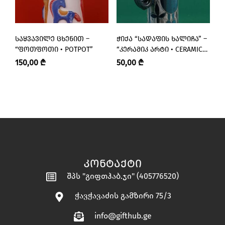
ᲡᲐᲧᲕᲐᲕᲘᲚᲔ ᲪᲮᲔᲜᲘᲗ –
ᲭᲘᲥᲐ “ᲡᲐᲓᲐᲤᲘᲡ ᲮᲐᲚᲘᲩᲐ” –
Ს
“ᲤᲝᲗᲤᲝᲗᲘ • POTPOT”
“ᲙᲔᲠᲐᲛᲘᲙ ᲐᲠᲢᲘ • CERAMIC
Პ
ART”
150,00
₾
50,00
₾
1
ᲙᲝᲜᲢᲐᲥᲢᲘ
შპს "გიფთჰაბ.ჯი" (405776520)
ჭავჭავაძის გამზირი 75/3
info@gifthub.ge