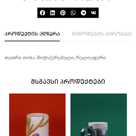
პროდუქტის აღწერა
მიწოდების პირობები
თეთრი თიხა. მოჭიქურებული, რელიეფური
ᲛᲡᲒᲐᲕᲡᲘ ᲞᲠᲝᲓᲣᲥᲢᲔᲑᲘ