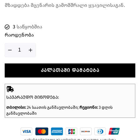
მზადდება მცენარის გამომშრალი ყვავილისაგან.
3
საწყობშია
Რაოდენობა
ᲙᲐᲚᲐᲗᲐᲨᲘ ᲓᲐᲛᲐᲢᲔᲑᲐ
ᲡᲐᲕᲐᲠᲐᲣᲓᲝ ᲛᲘᲬᲝᲓᲔᲑᲐ:
თბილისი:
24 საათის განმავლობაში;
რეგიონი:
3 დღის
განმავლობაში
გარანტირებული უსაფრთხო და დაცული გადახდა