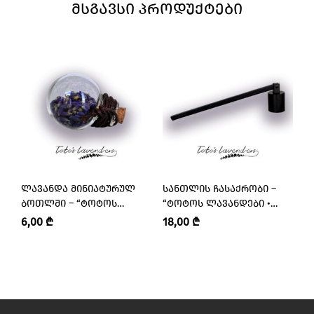
ᲛᲡᲒᲐᲕᲡᲘ ᲞᲠᲝᲓᲣᲥᲢᲔᲑᲘ
ᲚᲐᲕᲐᲜᲓᲐ ᲛᲘᲜᲘᲐᲢᲣᲠᲣᲚ
ᲡᲐᲜᲗᲚᲘᲡ ᲩᲐᲡᲐᲥᲠᲝᲑᲘ –
Ლ
ᲑᲝᲗᲚᲨᲘ – “ᲢᲝᲢᲝᲡ
“ᲢᲝᲢᲝᲡ ᲚᲐᲕᲐᲜᲓᲔᲑᲘ •
“
ᲚᲐᲕᲐᲜᲓᲔᲑᲘ • TOTO’S
TOTO’S LAVENDERS”
T
6,00
₾
18,00
₾
2
LAVENDERS”