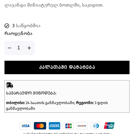
ლავანდა მინიატურულ ბოთლში, საკიდით.
3
საწყობშია
Რაოდენობა
ᲙᲐᲚᲐᲗᲐᲨᲘ ᲓᲐᲛᲐᲢᲔᲑᲐ
ᲡᲐᲕᲐᲠᲐᲣᲓᲝ ᲛᲘᲬᲝᲓᲔᲑᲐ:
თბილისი:
24 საათის განმავლობაში;
რეგიონი:
3 დღის
განმავლობაში
გარანტირებული უსაფრთხო და დაცული გადახდა