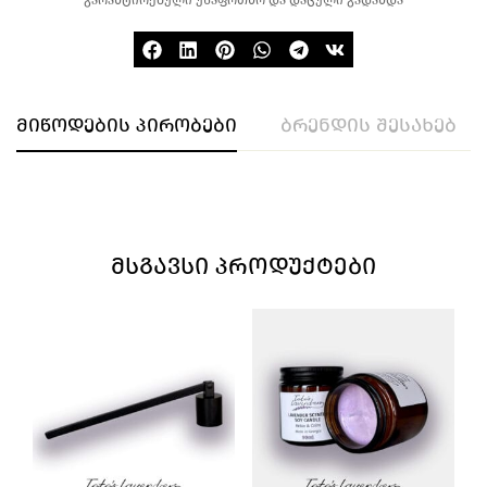
მიწოდების პირობები
ბრენდის შესახებ
ᲛᲡᲒᲐᲕᲡᲘ ᲞᲠᲝᲓᲣᲥᲢᲔᲑᲘ