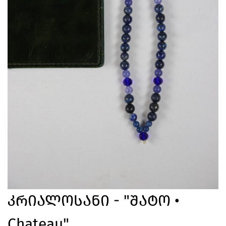
Კრიალოსანი - "შატო •
Chateau"