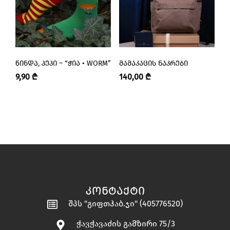
ᲬᲘᲜᲓᲐ, ᲞᲔᲞᲘ – “ᲭᲘᲐ • WORM”
ᲛᲐᲛᲐᲙᲐᲪᲘᲡ ᲜᲐᲙᲠᲔᲑᲘ
Წ
Კ
9,90
₾
140,00
₾
B
1
ᲙᲝᲜᲢᲐᲥᲢᲘ
შპს "გიფთჰაბ.ჯი" (405776520)
ჭავჭავაძის გამზირი 75/3