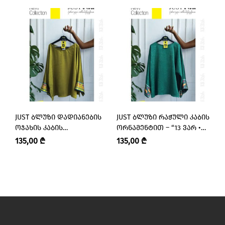
JUST ᲑᲚᲣᲖᲘ ᲓᲐᲓᲘᲐᲜᲔᲑᲘᲡ
JUST ᲑᲚᲣᲖᲘ ᲠᲐᲭᲣᲚᲘ ᲙᲐᲑᲘᲡ
J
ᲝᲯᲐᲮᲘᲡ ᲙᲐᲑᲘᲡ
ᲝᲠᲜᲐᲛᲔᲜᲢᲘᲗ – “13 ᲕᲐᲠ •
Გ
ᲝᲠᲜᲐᲛᲔᲜᲢᲘᲗ – “13 ᲕᲐᲠ •
I’M 13”
– 
135,00
₾
135,00
₾
1
I’M 13”