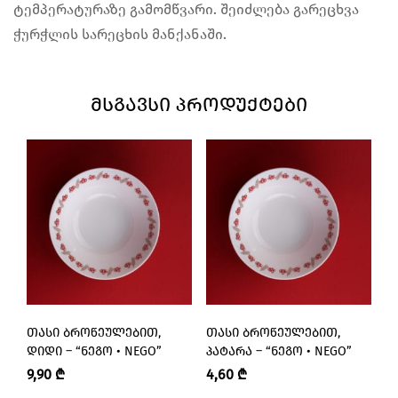
ტემპერატურაზე გამომწვარი. შეიძლება გარეცხვა
ჭურჭლის სარეცხის მანქანაში.
ᲛᲡᲒᲐᲕᲡᲘ ᲞᲠᲝᲓᲣᲥᲢᲔᲑᲘ
ᲗᲐᲡᲘ ᲑᲠᲝᲬᲔᲣᲚᲔᲑᲘᲗ,
ᲗᲐᲡᲘ ᲑᲠᲝᲬᲔᲣᲚᲔᲑᲘᲗ,
Თ
ᲓᲘᲓᲘ – “ᲜᲔᲒᲝ • NEGO”
ᲞᲐᲢᲐᲠᲐ – “ᲜᲔᲒᲝ • NEGO”
Დ
9,90
₾
4,60
₾
6