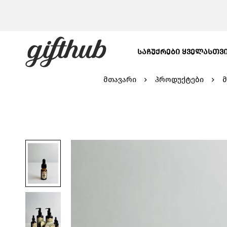
ᲡᲐᲩᲣᲥᲠᲔᲑᲘ ᲧᲕᲔᲚᲐᲡᲗᲕ
მთავარი
პროდუქტები
მ