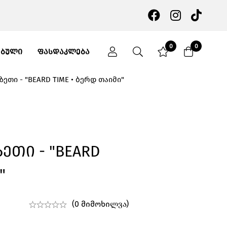
0
0
ᲔᲑᲣᲚᲘ
ᲤᲐᲡᲓᲐᲙᲚᲔᲑᲐ
ზეთი - "BEARD TIME • ბერდ თაიმი"
ეთი - "BEARD
"
(0 მიმოხილვა)