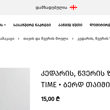
დამზადებულია
ᲘᲡ
ᲡᲐᲡᲐᲩᲣᲥᲠᲔ ᲜᲐᲙᲠᲔᲑᲘ
ᲐᲐᲬᲧᲕᲔ ᲧᲣᲗᲘ
ᲚᲘᲛᲘᲢᲘᲠ
ამაკაცი
თავის და წვერის მოვლა
კედარის, წვერის 
Კედარის, Წვერის Ზ
TIME • Ბერდ Თაიმი
15,00
₾