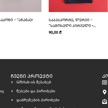
ᲐᲞᲝᲜᲘ – “ᲐᲜᲐᲜᲙᲔ•
ᲡᲐᲞᲐᲡᲞᲝᲠᲢᲔ, ᲚᲣᲠᲯᲘ –
“ᲡᲐᲛᲝᲡᲔᲚᲘ ᲞᲘᲠᲕᲔᲚᲘ •
SAMOSELI PIRVELI”
90,00
₾
ᲩᲕᲔᲜᲘ ᲞᲠᲝᲔᲥᲢᲘ
Კ
GiftHub-ის შესახებ
წესები და პირობები
ლიც
დაბრუნების პირობები