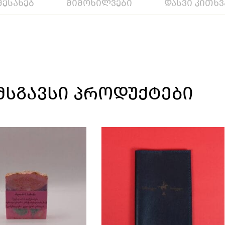
შესახებ
მიმოხილვები
დასვი კითხვ
ᲛᲡᲒᲐᲕᲡᲘ ᲞᲠᲝᲓᲣᲥᲢᲔᲑᲘ