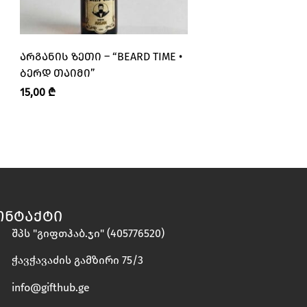
ᲐᲠᲒᲐᲜᲘᲡ ᲖᲔᲗᲘ – “BEARD TIME •
ᲐᲠᲒᲐᲜᲘᲡ, ᲬᲕᲔᲠᲘᲡ
ᲑᲔᲠᲓ ᲗᲐᲘᲛᲘ”
“BEARD TIME • ᲑᲔ
15,00
₾
30,00
₾
ᲝᲜᲢᲐᲥᲢᲘ
შპს "გიფთჰაბ.ჯი" (405776520)
ჭავჭავაძის გამზირი 75/3
info@gifthub.ge