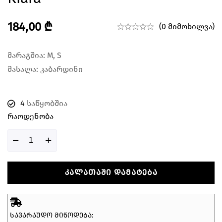
184,00
₾
(0 მიმოხილვა)
მარაგშია: M, S
მასალა: კაბარდინი
4
საწყობშია
Რაოდენობა
ᲙᲐᲚᲐᲗᲐᲨᲘ ᲓᲐᲛᲐᲢᲔᲑᲐ
ᲡᲐᲕᲐᲠᲐᲣᲓᲝ ᲛᲘᲬᲝᲓᲔᲑᲐ: