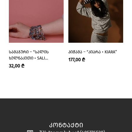
ᲡᲐᲛᲐᲯᲣᲠᲘ – “ᲡᲐᲚᲘᲡ
ᲞᲘᲟᲐᲛᲐ – “ᲙᲘᲐᲠᲐ • KIARA”
ᲞᲘ
ᲮᲔᲚᲜᲐᲙᲔᲗᲘ • SALI
177,00
₾
1
HANDMADE”
32,00
₾
ᲙᲝᲜᲢᲐᲥᲢᲘ