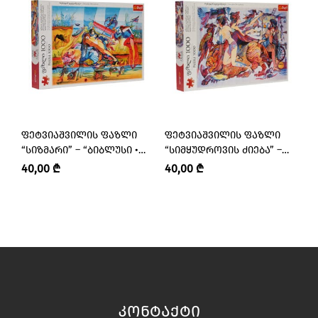
ᲤᲔᲢᲕᲘᲐᲨᲕᲘᲚᲘᲡ ᲤᲐᲖᲚᲘ
ᲤᲔᲢᲕᲘᲐᲨᲕᲘᲚᲘᲡ ᲤᲐᲖᲚᲘ
Ი
“ᲡᲘᲖᲛᲐᲠᲘ” – “ᲑᲘᲑᲚᲣᲡᲘ •
“ᲡᲘᲛᲧᲣᲓᲠᲝᲕᲘᲡ ᲫᲘᲔᲑᲐ” –
“
BIBLUSI”
“ᲑᲘᲑᲚᲣᲡᲘ • BIBLUSI”
40,00
₾
40,00
₾
4
ᲙᲝᲜᲢᲐᲥᲢᲘ