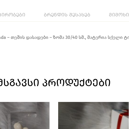
პირობები
ბრენდის შესახებ
მიმოხ
 – თეშის დასადები – ზომა 30/40 სმ., მატერია სქელი ტ
ᲛᲡᲒᲐᲕᲡᲘ ᲞᲠᲝᲓᲣᲥᲢᲔᲑᲘ