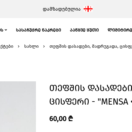
დამზადებულია
ᲘᲡ
ᲡᲐᲡᲐᲩᲣᲥᲠᲔ ᲜᲐᲙᲠᲔᲑᲘ
ᲐᲐᲬᲧᲕᲔ ᲧᲣᲗᲘ
ᲚᲘᲛᲘᲢᲘᲠ
ქტები
სახლი
თეფშის დასადები, მადრუგადა, ცისფერ
Თეფშის Დასადები
Ცისფერი - "MENSA 
60,00
₾