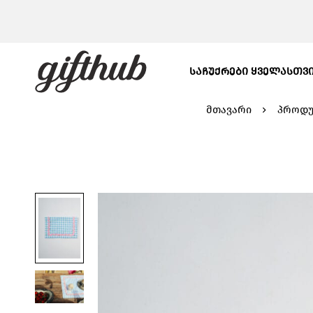
ᲡᲐᲩᲣᲥᲠᲔᲑᲘ ᲧᲕᲔᲚᲐᲡᲗᲕ
მთავარი
პროდუ