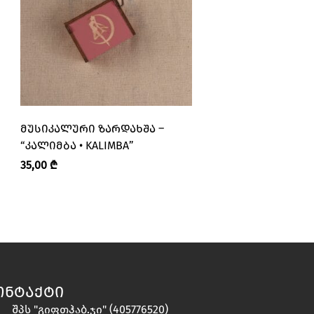
ᲛᲣᲡᲘᲙᲐᲚᲣᲠᲘ ᲖᲐᲠᲓᲐᲮᲨᲐ –
ᲡᲐᲡᲐᲩᲣᲥᲠᲔ ᲜᲐᲙᲠᲔ
“ᲙᲐᲚᲘᲛᲑᲐ • KALIMBA”
ᲡᲐᲮᲚᲘᲡᲗᲕᲘᲡ
35,00
₾
118,00
₾
ᲝᲜᲢᲐᲥᲢᲘ
შპს "გიფთჰაბ.ჯი" (405776520)