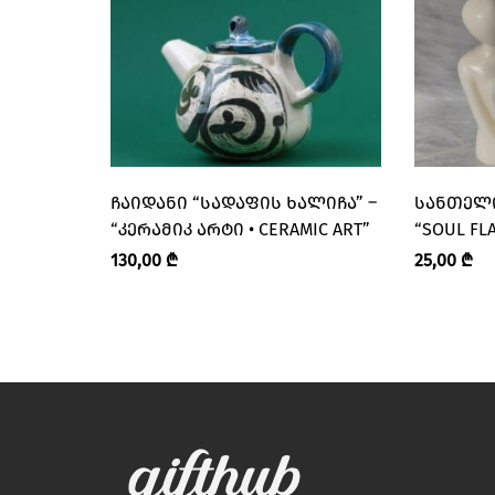
ᲩᲐᲘᲓᲐᲜᲘ “ᲡᲐᲓᲐᲤᲘᲡ ᲮᲐᲚᲘᲩᲐ” –
ᲡᲐᲜᲗᲔᲚᲘ
“ᲙᲔᲠᲐᲛᲘᲙ ᲐᲠᲢᲘ • CERAMIC ART”
“SOUL FL
ᲐᲠᲝᲛᲐᲢ
130,00
₾
25,00
₾