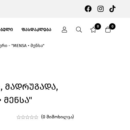
0
0
ᲔᲑᲣᲚᲘ
ᲤᲐᲡᲓᲐᲙᲚᲔᲑᲐ
ი - "MENSA • მენსა"
, Მადრუგადა,
• Მენსა"
(0 მიმოხილვა)