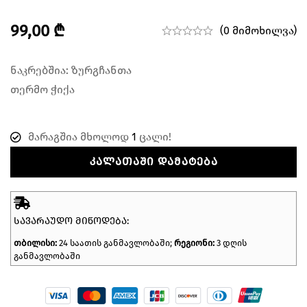
99,00
₾
(0 მიმოხილვა)
ნაკრებშია: ზურგჩანთა
თერმო ჭიქა
მარაგშია მხოლოდ
1
ცალი!
ᲙᲐᲚᲐᲗᲐᲨᲘ ᲓᲐᲛᲐᲢᲔᲑᲐ
ᲡᲐᲕᲐᲠᲐᲣᲓᲝ ᲛᲘᲬᲝᲓᲔᲑᲐ:
თბილისი:
24 საათის განმავლობაში;
რეგიონი:
3 დღის
განმავლობაში