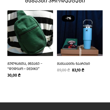
ᲛᲡᲒᲐᲕᲡᲘ ᲞᲠᲝᲓᲣᲥᲢᲔᲑᲘ
-7%
ᲒᲣᲚᲩᲐᲜᲗᲐ, ᲛᲬᲕᲐᲜᲔ –
ᲛᲐᲛᲐᲙᲐᲪᲘᲡ ᲜᲐᲙᲠᲔᲑᲘ
Მ
“ᲓᲔᲓᲘᲙᲝ • DEDIKO”
89,00
₾
83,10
₾
1
30,00
₾