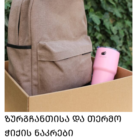
Ზურგჩანთისა Და Თერმო
Ჭიქის Ნაკრები