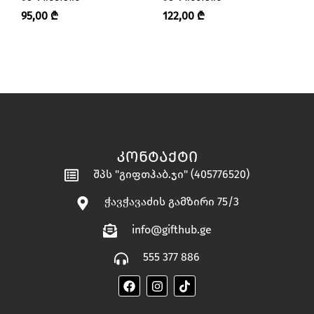
95,00
₾
122,00
₾
2
ᲙᲝᲜᲢᲐᲥᲢᲘ
შპს "გიფთჰაბ.ჯი" (405776520)
ჭავჭავაძის გამზირი 75/3
info@gifthub.ge
555 377 886