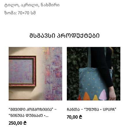
ტილო, აკრილი, ნახშირი
ზომა: 70×70 სმ
ᲛᲡᲒᲐᲕᲡᲘ ᲞᲠᲝᲓᲣᲥᲢᲔᲑᲘ
“ᲛᲨᲕᲘᲓᲘ ᲙᲝᲛᲞᲝᲖᲘᲪᲘᲐ” –
ᲩᲐᲜᲗᲐ – “ᲣᲤᲣᲤᲐ • UPUPA”
Ქ
“ᲜᲘᲜᲣᲪᲐ ᲓᲣᲛᲑᲐᲫᲔ •
K
70,00
₾
NINUTSA DUMBADZE”
250,00
₾
1