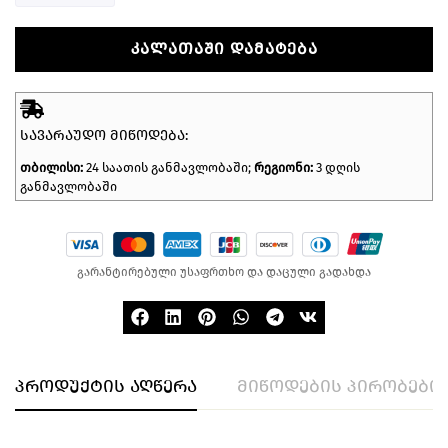
ᲙᲐᲚᲐᲗᲐᲨᲘ ᲓᲐᲛᲐᲢᲔᲑᲐ
ᲡᲐᲕᲐᲠᲐᲣᲓᲝ ᲛᲘᲬᲝᲓᲔᲑᲐ:
თბილისი:
24 საათის განმავლობაში;
რეგიონი:
3 დღის
განმავლობაში
გარანტირებული უსაფრთხო და დაცული გადახდა
პროდუქტის აღწერა
მიწოდების პირობები