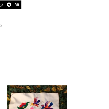
ა
-20%