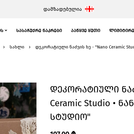
დამზადებულია
ᲘᲡ
ᲡᲐᲡᲐᲩᲣᲥᲠᲔ ᲜᲐᲙᲠᲔᲑᲘ
ᲐᲐᲬᲧᲕᲔ ᲧᲣᲗᲘ
ᲚᲘᲛᲘᲢᲘᲠ
სახლი
დეკორატიული ნაძვის ხე - "Nano Ceramic Stu
Დეკორატიული Ნაძვ
Ceramic Studio • Ნ
Სტუდიო"