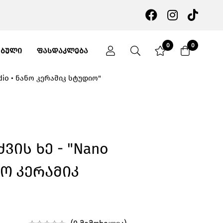
0
0
ᲔᲑᲣᲚᲘ
ᲤᲐᲡᲓᲐᲙᲚᲔᲑᲐ
dio • ნანო კერამიკ სტუდიო"
ის Ხე - "Nano
ანო Კერამიკ