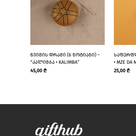
ᲬᲕᲘᲛᲘᲡ ᲓᲠᲐᲛᲘ (6 ᲜᲝᲢᲘᲐᲜᲘ) –
ᲡᲐᲤᲔᲠᲤᲚ
“ᲙᲐᲚᲘᲛᲑᲐ • KALIMBA”
• MZE DA 
45,00
₾
25,00
₾