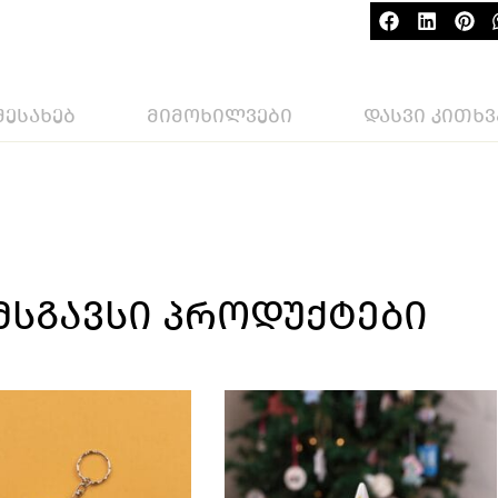
შესახებ
მიმოხილვები
დასვი კითხვ
ᲛᲡᲒᲐᲕᲡᲘ ᲞᲠᲝᲓᲣᲥᲢᲔᲑᲘ