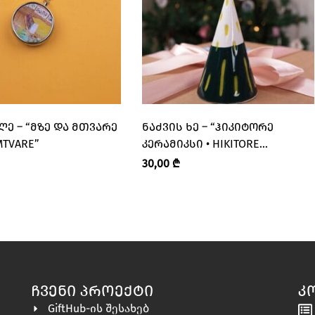
Ე – “ᲛᲖᲔ ᲓᲐ ᲛᲗᲕᲐᲠᲔ
ᲜᲐᲫᲕᲘᲡ ᲮᲔ – “ᲰᲘᲙᲘᲢᲝᲠᲔ
MTVARE”
ᲙᲔᲠᲐᲛᲘᲙᲡᲘ • HIKITORE
CERAMICS”
30,00
₾
ᲩᲕᲔᲜᲘ ᲞᲠᲝᲔᲥᲢᲘ
Კ
GiftHub-ის შესახებ