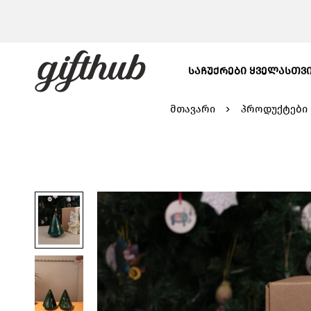
ᲡᲐᲩᲣᲥᲠᲔᲑᲘ ᲧᲕᲔᲚᲐᲡᲗᲕ
მთავარი
პროდუქტები