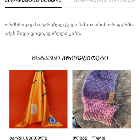
ორმხრივად სატარებელ გუდა ჩანთა არის ორ ფერში.
აქვს შიდა დიდი, ფარული ჯიბე.
ᲛᲡᲒᲐᲕᲡᲘ ᲞᲠᲝᲓᲣᲥᲢᲔᲑᲘ
ᲨᲐᲠᲤᲘ, ᲧᲕᲘᲗᲔᲚᲘ –
ᲨᲚᲔᲛᲘ – “TAMRI
Ტ