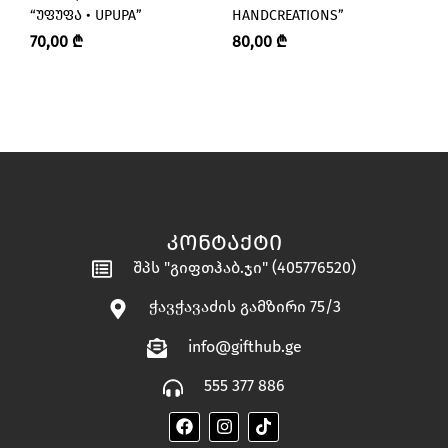
“ᲣᲤᲣᲤᲐ • UPUPA”
HANDCREATIONS”
“K
70,00
₾
80,00
₾
4
ᲙᲝᲜᲢᲐᲥᲢᲘ
შპს "გიფთჰაბ.ჯი" (405776520)
ჭავჭავაძის გამზირი 75/3
info@gifthub.ge
555 377 886