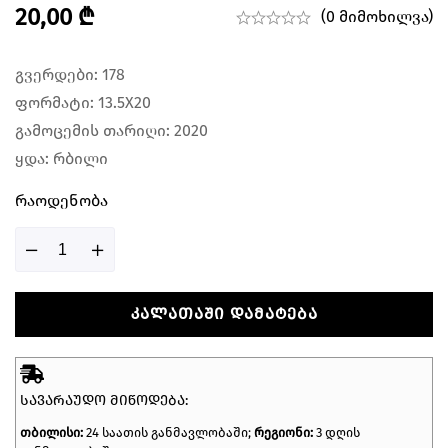
20,00
₾
(0 მიმოხილვა)
გვერდები: 178
ფორმატი: 13.5X20
გამოცემის თარიღი: 2020
ყდა: რბილი
Რაოდენობა
ᲙᲐᲚᲐᲗᲐᲨᲘ ᲓᲐᲛᲐᲢᲔᲑᲐ
ᲡᲐᲕᲐᲠᲐᲣᲓᲝ ᲛᲘᲬᲝᲓᲔᲑᲐ:
თბილისი:
24 საათის განმავლობაში;
რეგიონი:
3 დღის