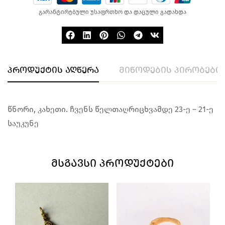
გარანტირებული უსაფრთხო და დაცული გადახდა
პროდუქტის აღწერა
მიწოდების პირობები
წნორი, კახეთი. ჩვენს წელთაღრიცხვამდე 23-ე – 21-ე
საუკუნე
ᲛᲡᲒᲐᲕᲡᲘ ᲞᲠᲝᲓᲣᲥᲢᲔᲑᲘ