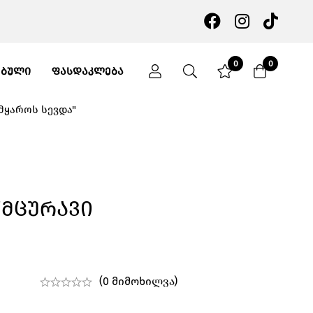
0
0
ᲔᲑᲣᲚᲘ
ᲤᲐᲡᲓᲐᲙᲚᲔᲑᲐ
ამყაროს სევდა"
"მცურავი
(0 მიმოხილვა)