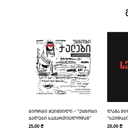
ᲒᲘᲝᲠᲒᲘ ᲭᲔᲘᲨᲕᲘᲚᲘ – “ᲣᲪᲜᲝᲑᲘ
ᲚᲐᲨᲐ ᲛᲘ
ᲥᲐᲚᲔᲑᲘ ᲡᲐᲥᲐᲠᲗᲕᲔᲚᲝᲓᲐᲜ”
“ᲡᲔᲕᲓᲐᲞ
25,00
₾
20,00
₾