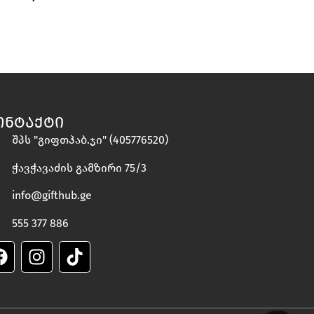
ᲝᲜᲢᲐᲥᲢᲘ
შპს "გიფთჰაბ.ჯი" (405776520)
ჭავჭავაძის გამზირი 75/3
info@gifthub.ge
555 377 886