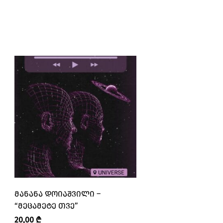
ᲛᲐᲜᲐᲜᲐ ᲓᲝᲘᲐᲨᲕᲘᲚᲘ –
ᲓᲐᲚᲘᲚᲐ ᲪᲐᲢᲐᲕᲐ 
“ᲛᲔᲪᲐᲛᲔᲢᲔ ᲗᲕᲔ”
“ᲒᲐᲡᲢᲠᲝᲜᲝᲛᲘᲣᲚ
ᲡᲘᲖᲛᲠᲔᲑᲘ”
20,00
₾
31,00
₾