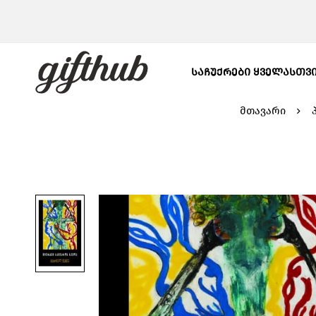
ᲡᲐᲩᲣᲥᲠᲔᲑᲘ ᲧᲕᲔᲚᲐᲡᲗᲕ
მთავარი