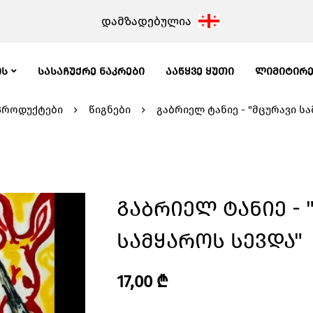
დამზადებულია
ᲘᲡ
ᲡᲐᲡᲐᲩᲣᲥᲠᲔ ᲜᲐᲙᲠᲔᲑᲘ
ᲐᲐᲬᲧᲕᲔ ᲧᲣᲗᲘ
ᲚᲘᲛᲘᲢᲘᲠ
პროდუქტები
წიგნები
გაბრიელ ტანიე - "მცურავი ს
Გაბრიელ Ტანიე - 
Სამყაროს Სევდა"
17,00
₾