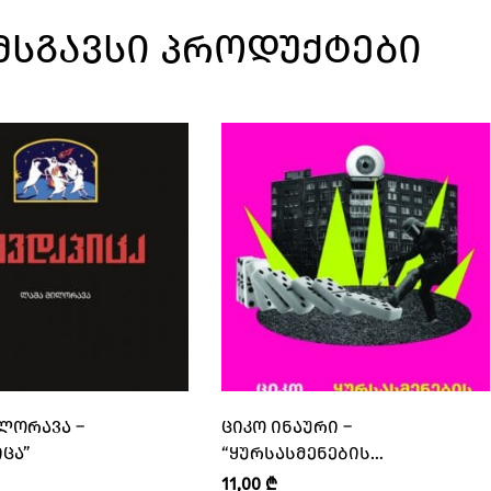
ᲛᲡᲒᲐᲕᲡᲘ ᲞᲠᲝᲓᲣᲥᲢᲔᲑᲘ
ᲚᲝᲠᲐᲕᲐ –
ᲪᲘᲙᲝ ᲘᲜᲐᲣᲠᲘ –
ᲘᲪᲐ”
“ᲧᲣᲠᲡᲐᲡᲛᲔᲜᲔᲑᲘᲡ
ᲠᲔᲕᲝᲚᲣᲪᲘᲐ”
11,00
₾