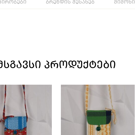
პირობები
ბრენდის შესახებ
მიმოხ
ᲛᲡᲒᲐᲕᲡᲘ ᲞᲠᲝᲓᲣᲥᲢᲔᲑᲘ