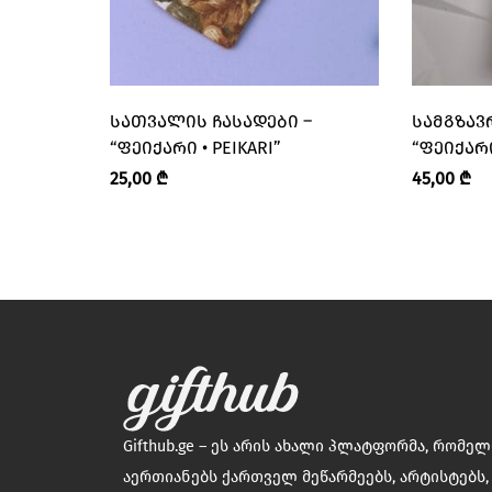
ᲡᲐᲗᲕᲐᲚᲘᲡ ᲩᲐᲡᲐᲓᲔᲑᲘ –
ᲡᲐᲛᲒᲖᲐᲕ
“ᲤᲔᲘᲥᲐᲠᲘ • PEIKARI”
“ᲤᲔᲘᲥᲐᲠᲘ
25,00
₾
45,00
₾
Gifthub.ge – ეს არის ახალი პლატფორმა, რომე
აერთიანებს ქართველ მეწარმეებს, არტისტებს,