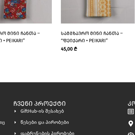
ᲠᲝ ᲛᲘᲜᲘ ᲩᲐᲜᲗᲐ –
ᲡᲐᲛᲒᲖᲐᲕᲠᲝ ᲛᲘᲜᲘ ᲩᲐᲜᲗᲐ –
 • PEIKARI”
“ᲤᲔᲘᲥᲐᲠᲘ • PEIKARI”
45,00
₾
ᲩᲕᲔᲜᲘ ᲞᲠᲝᲔᲥᲢᲘ
Კ
GiftHub-ის შესახებ
წესები და პირობები
ლიც
დაბრუნების პირობები