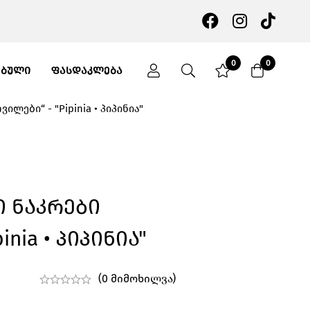
0
0
ᲔᲑᲣᲚᲘ
ᲤᲐᲡᲓᲐᲙᲚᲔᲑᲐ
ლები“ - "Pipinia • პიპინია"
ი Ნაკრები
inia • Პიპინია"
(0 მიმოხილვა)