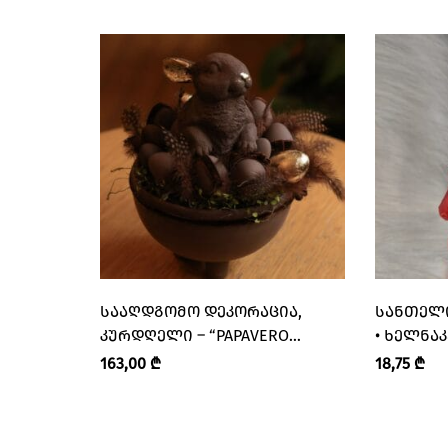
ᲡᲐᲐᲦᲓᲒᲝᲛᲝ ᲓᲔᲙᲝᲠᲐᲪᲘᲐ,
ᲡᲐᲜᲗᲔᲚᲘ,
ᲙᲣᲠᲓᲦᲔᲚᲘ – “PAPAVERO
• ᲮᲔᲚᲜᲐ
FLOWERS • ᲞᲐᲞᲐᲕᲔᲠᲝ”
ᲡᲐᲜᲗᲚᲔ
163,00
₾
18,75
₾