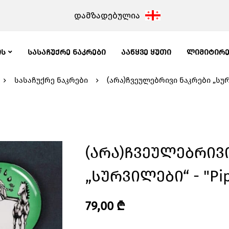
დამზადებულია
ᲘᲡ
ᲡᲐᲡᲐᲩᲣᲥᲠᲔ ᲜᲐᲙᲠᲔᲑᲘ
ᲐᲐᲬᲧᲕᲔ ᲧᲣᲗᲘ
ᲚᲘᲛᲘᲢᲘᲠ
სასაჩუქრე ნაკრები
(არა)ჩვეულებრივი ნაკრები „სურვი
(არა)ჩვეულებრივ
„სურვილები“ - "Pip
79,00
₾