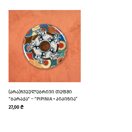
(ᲐᲠᲐ)ᲩᲕᲔᲣᲚᲔᲑᲠᲘᲕᲘ ᲗᲔᲤᲨᲘ
(ᲐᲠᲐ)ᲩᲕᲔᲣᲚᲔᲑᲠᲘᲕ
“ᲑᲐᲠᲐᲥᲐ“ – “PIPINIA • ᲞᲘᲞᲘᲜᲘᲐ”
„ᲐᲠ ᲘᲓᲐᲠᲓᲝ“ – “PI
ᲞᲘᲞᲘᲜᲘᲐ”
27,00
₾
89,00
₾