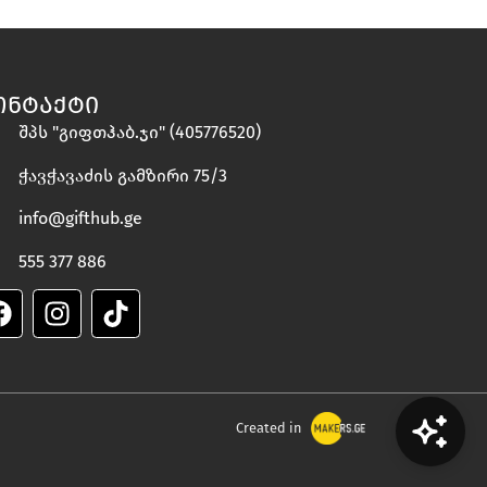
ᲝᲜᲢᲐᲥᲢᲘ
შპს "გიფთჰაბ.ჯი" (405776520)
ჭავჭავაძის გამზირი 75/3
info@gifthub.ge
555 377 886
Created in