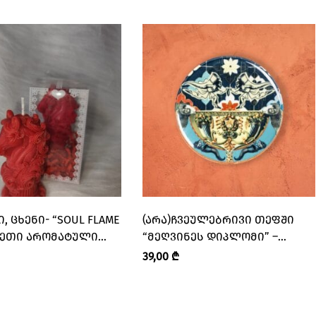
 ᲪᲮᲔᲜᲘ- “SOUL FLAME
(ᲐᲠᲐ)ᲩᲕᲔᲣᲚᲔᲑᲠᲘᲕᲘ ᲗᲔᲤᲨᲘ
ᲙᲔᲗᲘ ᲐᲠᲝᲛᲐᲢᲣᲚᲘ
“ᲛᲔᲦᲕᲘᲜᲔᲡ ᲓᲘᲞᲚᲝᲛᲘ” –
ᲑᲘ”
“PIPINIA • ᲞᲘᲞᲘᲜᲘᲐ”
39,00
₾