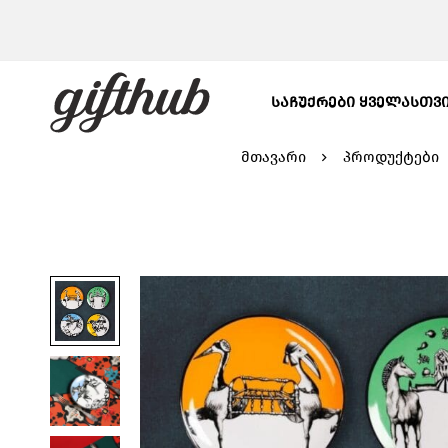
ᲡᲐᲩᲣᲥᲠᲔᲑᲘ ᲧᲕᲔᲚᲐᲡᲗᲕ
მთავარი
პროდუქტები