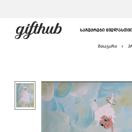
ᲡᲐᲩᲣᲥᲠᲔᲑᲘ ᲧᲕᲔᲚᲐᲡᲗᲕ
მთავარი
პ