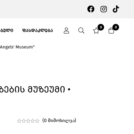
0
0
ᲔᲑᲣᲚᲘ
ᲤᲐᲡᲓᲐᲙᲚᲔᲑᲐ
Angels' Museum"
ზების Მუზეუმი •
(0 მიმოხილვა)