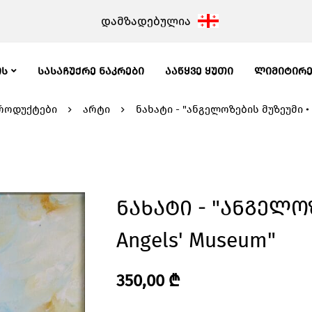
დამზადებულია
ᲘᲡ
ᲡᲐᲡᲐᲩᲣᲥᲠᲔ ᲜᲐᲙᲠᲔᲑᲘ
ᲐᲐᲬᲧᲕᲔ ᲧᲣᲗᲘ
ᲚᲘᲛᲘᲢᲘᲠ
როდუქტები
არტი
ნახატი - "ანგელოზების მუზეუმი • 
Ნახატი - "ანგელო
Angels' Museum"
350,00
₾