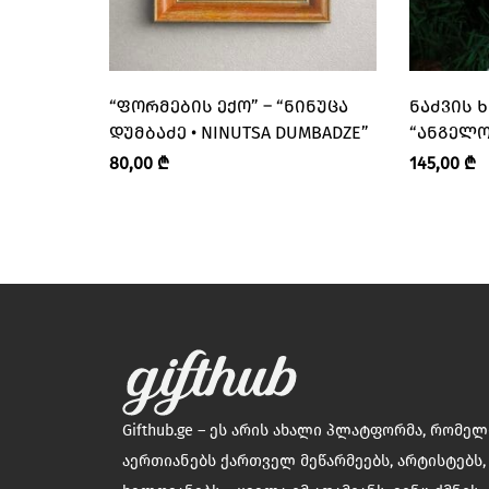
“ᲤᲝᲠᲛᲔᲑᲘᲡ ᲔᲥᲝ” – “ᲜᲘᲜᲣᲪᲐ
ᲜᲐᲫᲕᲘᲡ 
ᲓᲣᲛᲑᲐᲫᲔ • NINUTSA DUMBADZE”
“ᲐᲜᲒᲔᲚᲝ
ANGELS’ 
80,00
₾
145,00
₾
Gifthub.ge – ეს არის ახალი პლატფორმა, რომე
აერთიანებს ქართველ მეწარმეებს, არტისტებს,