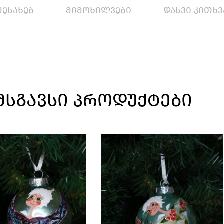
შესახებ
მიმოხილვები
დასვი კითხვ
ᲛᲡᲒᲐᲕᲡᲘ ᲞᲠᲝᲓᲣᲥᲢᲔᲑᲘ