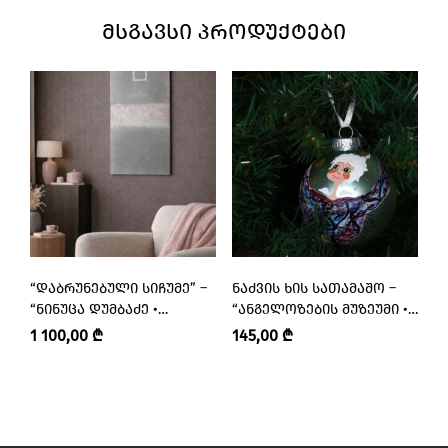
ᲛᲡᲒᲐᲕᲡᲘ ᲞᲠᲝᲓᲣᲥᲢᲔᲑᲘ
“ᲓᲐᲑᲠᲣᲜᲔᲑᲣᲚᲘ ᲡᲘᲩᲣᲛᲔ” –
ᲜᲐᲫᲕᲘᲡ ᲮᲘᲡ ᲡᲐᲗᲐᲛᲐᲨᲝ –
Ნ
“ᲜᲘᲜᲣᲪᲐ ᲓᲣᲛᲑᲐᲫᲔ •
“ᲐᲜᲒᲔᲚᲝᲖᲔᲑᲘᲡ ᲛᲣᲖᲔᲣᲛᲘ •
“
NINUTSA DUMBADZE”
ANGELS’ MUSEUM”
A
1 100,00
₾
145,00
₾
1