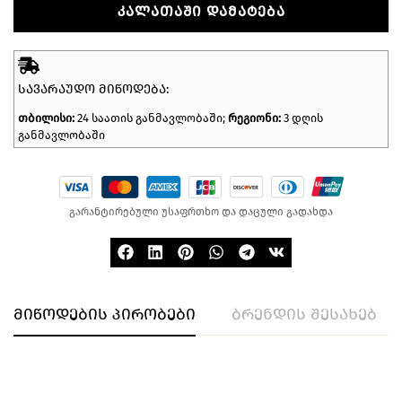
ᲙᲐᲚᲐᲗᲐᲨᲘ ᲓᲐᲛᲐᲢᲔᲑᲐ
ᲡᲐᲕᲐᲠᲐᲣᲓᲝ ᲛᲘᲬᲝᲓᲔᲑᲐ:
თბილისი:
24 საათის განმავლობაში;
რეგიონი:
3 დღის
განმავლობაში
გარანტირებული უსაფრთხო და დაცული გადახდა
მიწოდების პირობები
ბრენდის შესახებ