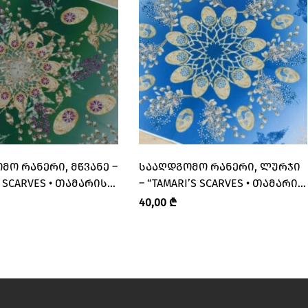
ᲛᲝ ᲠᲐᲜᲔᲠᲘ, ᲛᲬᲕᲐᲜᲔ –
ᲡᲐᲐᲦᲓᲒᲝᲛᲝ ᲠᲐᲜᲔᲠᲘ, ᲚᲣᲠᲯᲘ
S SCARVES • ᲗᲐᲛᲐᲠᲘᲡ
– “TAMARI’S SCARVES • ᲗᲐᲛᲐᲠᲘᲡ
”
ᲨᲐᲠᲤᲔᲑᲘ”
40,00
₾