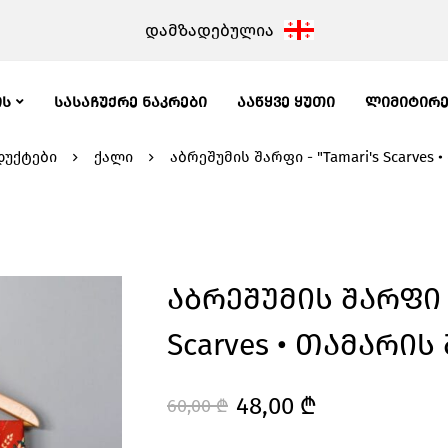
დამზადებულია
ᲘᲡ
ᲡᲐᲡᲐᲩᲣᲥᲠᲔ ᲜᲐᲙᲠᲔᲑᲘ
ᲐᲐᲬᲧᲕᲔ ᲧᲣᲗᲘ
ᲚᲘᲛᲘᲢᲘᲠ
უქტები
ქალი
აბრეშუმის შარფი - "Tamari's Scarves
Აბრეშუმის Შარფი -
Scarves • Თამარის
48,00
₾
60,00
₾