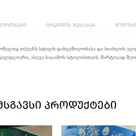
პირობები
ბრენდის შესახებ
მიმოხ
რომელიც თქვენს სტილს დახვეწილობასა და სიახლის ელფე
ლდღიური, ასევე საღამოს სტილისთვის. მარტივად შეიძლ
ᲛᲡᲒᲐᲕᲡᲘ ᲞᲠᲝᲓᲣᲥᲢᲔᲑᲘ