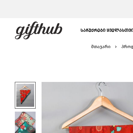
ᲡᲐᲩᲣᲥᲠᲔᲑᲘ ᲧᲕᲔᲚᲐᲡᲗᲕ
მთავარი
პროდ