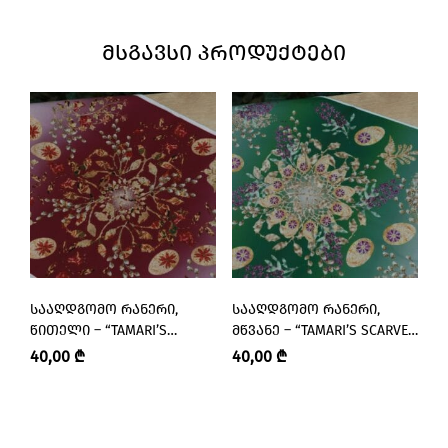
ᲛᲡᲒᲐᲕᲡᲘ ᲞᲠᲝᲓᲣᲥᲢᲔᲑᲘ
ᲡᲐᲐᲦᲓᲒᲝᲛᲝ ᲠᲐᲜᲔᲠᲘ,
ᲡᲐᲐᲦᲓᲒᲝᲛᲝ ᲠᲐᲜᲔᲠᲘ,
Ს
ᲬᲘᲗᲔᲚᲘ – “TAMARI’S
ᲛᲬᲕᲐᲜᲔ – “TAMARI’S SCARVES
Ლ
SCARVES • ᲗᲐᲛᲐᲠᲘᲡ
• ᲗᲐᲛᲐᲠᲘᲡ ᲨᲐᲠᲤᲔᲑᲘ”
•
40,00
₾
40,00
₾
4
ᲨᲐᲠᲤᲔᲑᲘ”