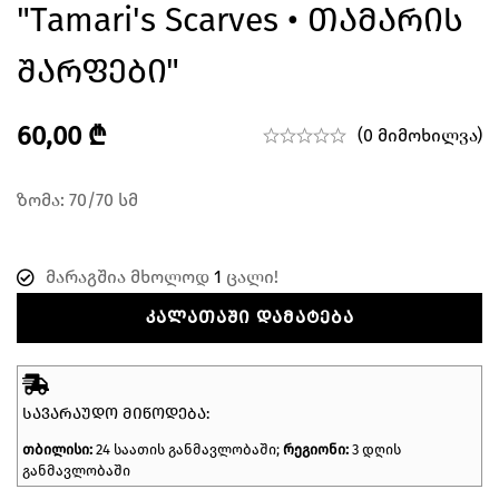
"Tamari's Scarves • Თამარის
Შარფები"
60,00
₾
(0 მიმოხილვა)
ზომა: 70/70 სმ
მარაგშია მხოლოდ
1
ცალი!
ᲙᲐᲚᲐᲗᲐᲨᲘ ᲓᲐᲛᲐᲢᲔᲑᲐ
ᲡᲐᲕᲐᲠᲐᲣᲓᲝ ᲛᲘᲬᲝᲓᲔᲑᲐ:
თბილისი:
24 საათის განმავლობაში;
რეგიონი:
3 დღის
განმავლობაში