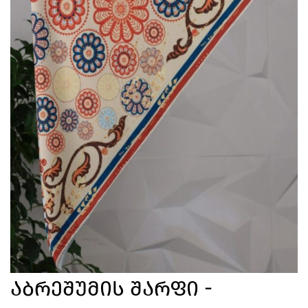
Აბრეშუმის Შარფი -