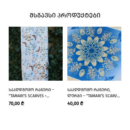
ᲛᲡᲒᲐᲕᲡᲘ ᲞᲠᲝᲓᲣᲥᲢᲔᲑᲘ
ᲡᲐᲐᲦᲓᲒᲝᲛᲝ ᲠᲐᲜᲔᲠᲘ –
ᲡᲐᲐᲦᲓᲒᲝᲛᲝ ᲠᲐᲜᲔᲠᲘ,
Ა
“TAMARI’S SCARVES •
ᲚᲣᲠᲯᲘ – “TAMARI’S SCARVES
“T
ᲗᲐᲛᲐᲠᲘᲡ ᲨᲐᲠᲤᲔᲑᲘ”
• ᲗᲐᲛᲐᲠᲘᲡ ᲨᲐᲠᲤᲔᲑᲘ”
Თ
70,00
₾
40,00
₾
6