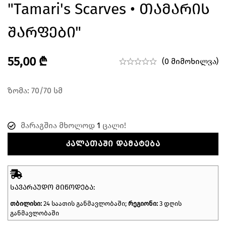
"Tamari's Scarves • Თამარის
Შარფები"
55,00
₾
(0 მიმოხილვა)
ზომა: 70/70 სმ
მარაგშია მხოლოდ
1
ცალი!
ᲙᲐᲚᲐᲗᲐᲨᲘ ᲓᲐᲛᲐᲢᲔᲑᲐ
ᲡᲐᲕᲐᲠᲐᲣᲓᲝ ᲛᲘᲬᲝᲓᲔᲑᲐ:
თბილისი:
24 საათის განმავლობაში;
რეგიონი:
3 დღის
განმავლობაში