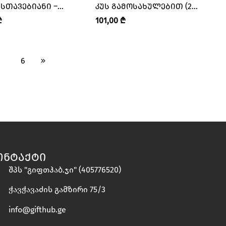
ᲡᲗᲐᲕᲔᲑᲘᲐᲜᲘ –
ᲙᲣᲡ ᲒᲐᲛᲝᲡᲐᲮᲣᲚᲔᲑᲘᲗ (2
ᲜᲓᲐ • LEGENDA”
ᲡᲔᲒᲛᲔᲜᲢᲘᲐᲜᲘ) –
₾
101,00
₾
“ᲚᲔᲒᲔᲜᲓᲐ • LEGENDA”
6
ᲝᲜᲢᲐᲥᲢᲘ
შპს "გიფთჰაბ.ჯი" (405776520)
ჭავჭავაძის გამზირი 75/3
info@gifthub.ge