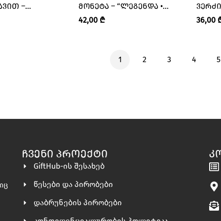
ᲐᲕᲘᲗ –
ᲛᲝᲜᲔᲢᲐ – “ᲚᲔᲒᲔᲜᲓᲐ •
ᲕᲔᲠᲫᲘ
 • LEGENDA”
LEGENDA”
“ᲚᲔᲒᲔ
42,00
₾
36,00
1
2
3
4
5
ᲩᲕᲔᲜᲘ ᲞᲠᲝᲔᲥᲢᲘ
Კ
GiftHub-ის შესახებ
წესები და პირობები
ლიც
დაბრუნების პირობები
კონფიდენციალურობის პოლიტიკა