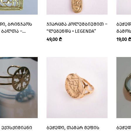
ᲓᲘ, ᲑᲠᲘᲜᲯᲐᲝᲡ
ᲯᲕᲐᲠᲪᲛᲐ ᲙᲝᲚᲣᲛᲑᲘᲣᲛᲘᲗ –
ᲑᲔᲭᲔᲓ
 ᲑᲐᲚᲗᲐ –
“ᲚᲔᲒᲔᲜᲓᲐ • LEGENDA”
ᲒᲐᲛᲝ
 • LEGENDA”
“ᲚᲔᲒᲔ
49,00
₾
19,00
 ᲔᲥᲕᲡᲥᲘᲛᲘᲐᲜᲘ
ᲑᲔᲭᲔᲓᲘ, ᲗᲐᲛᲐᲠ ᲛᲔᲤᲘᲡ
ᲑᲔᲭᲔᲓ