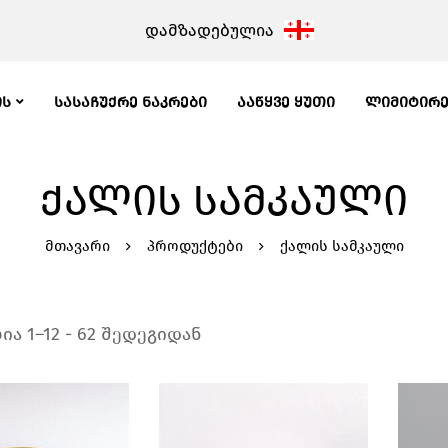
დამზადებულია
ᲘᲡ
ᲡᲐᲡᲐᲩᲣᲥᲠᲔ ᲜᲐᲙᲠᲔᲑᲘ
ᲐᲐᲬᲧᲕᲔ ᲧᲣᲗᲘ
ᲚᲘᲛᲘᲢᲘᲠ
ᲥᲐᲚᲘᲡ ᲡᲐᲛᲙᲐᲣᲚᲘ
მთავარი
პროდუქტები
ქალის სამკაული
ია 1–12 - 62 შედეგიდან