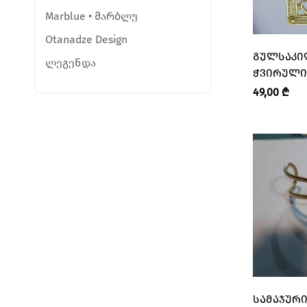
Marblue • მარბლუ
Otanadze Design
ᲒᲣᲚᲡᲐᲙᲘ
ლეგენდა
ᲭᲕᲘᲠᲣᲚᲘ
“ᲚᲔᲒᲔᲜᲓᲐ
49,00
₾
ᲡᲐᲛᲐᲯᲣᲠᲘ