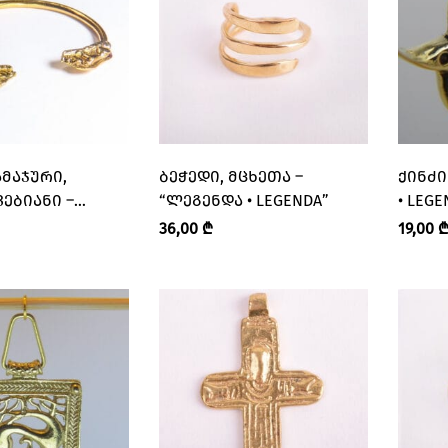
ᲛᲐᲯᲣᲠᲘ,
ᲑᲔᲭᲔᲓᲘ, ᲛᲪᲮᲔᲗᲐ –
ᲥᲘᲜᲫᲘ
ᲔᲑᲘᲐᲜᲘ –
“ᲚᲔᲒᲔᲜᲓᲐ • LEGENDA”
• LEGE
 • LEGENDA”
36,00
₾
19,00