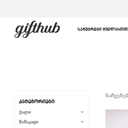
ᲡᲐᲩᲣᲥᲠᲔᲑᲘ ᲧᲕᲔᲚᲐᲡᲗᲕ
ნაჩვენებ
კატეგორიები
ქალი
მამაკაცი