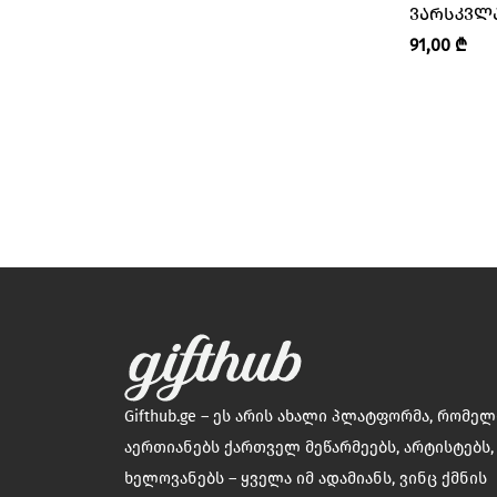
ᲕᲐᲠᲡᲙᲕᲚ
“ᲚᲔᲒᲔᲜᲓᲐ
91,00
₾
Gifthub.ge – ეს არის ახალი პლატფორმა, რომე
აერთიანებს ქართველ მეწარმეებს, არტისტებს,
ხელოვანებს – ყველა იმ ადამიანს, ვინც ქმნის