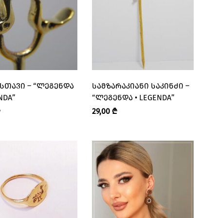
ᲡᲗᲐᲕᲘ – “ᲚᲔᲒᲔᲜᲓᲐ
ᲡᲐᲛᲖᲐᲠᲐᲙᲘᲐᲜᲘ ᲡᲐᲙᲘᲜᲫᲘ –
NDA”
“ᲚᲔᲒᲔᲜᲓᲐ • LEGENDA”
₾
29,00
₾