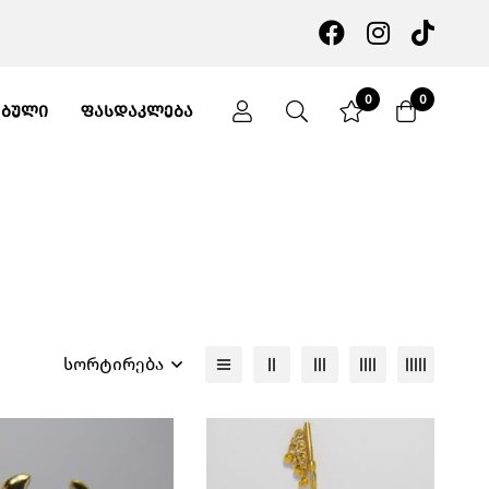
0
0
ᲔᲑᲣᲚᲘ
ᲤᲐᲡᲓᲐᲙᲚᲔᲑᲐ
სორტირება