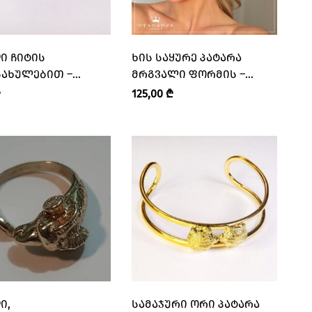
Ი ᲩᲘᲢᲘᲡ
ᲮᲘᲡ ᲡᲐᲧᲣᲠᲔ ᲞᲐᲢᲐᲠᲐ
ᲡᲐᲮᲣᲚᲔᲑᲘᲗ –
ᲛᲠᲒᲕᲐᲚᲘ ᲤᲝᲠᲛᲘᲡ –
ᲜᲓᲐ • LEGENDA”
“OTANADZE DESIGN •
₾
125,00
₾
ᲝᲗᲐᲜᲐᲫᲔ ᲓᲘᲖᲐᲘᲜᲘ”
Ი,
ᲡᲐᲛᲐᲯᲣᲠᲘ ᲝᲠᲘ ᲞᲐᲢᲐᲠᲐ