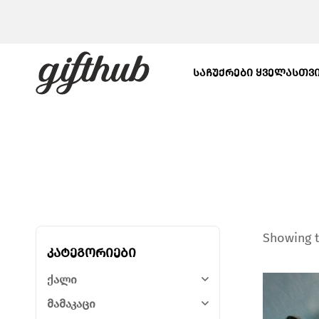
ᲡᲐᲩᲣᲥᲠᲔᲑᲘ ᲧᲕᲔᲚᲐᲡᲗᲕ
Showing t
კატეგორიები
ქალი
მამაკაცი