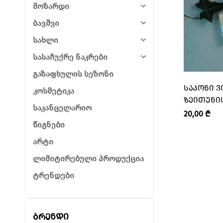
მოზარდი
ბავშვი
სახლი
სასაჩუქრე ნაკრები
გაზაფხულის სეზონი
ᲡᲐᲞᲝᲜᲘ Ვ
კოსმეტიკა
ᲖᲔᲘᲗᲣᲜᲘᲡ
საკანცელარიო
“KIRKE • Კ
20,00
₾
წიგნები
არტი
ლიმიტირებული პროდუქცია
ტრენდები
ბრენდი