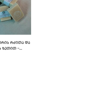
ᲘᲠᲘᲡ ᲠᲫᲘᲗᲐ ᲓᲐ
 ᲖᲔᲗᲘᲗ –
ᲘᲠᲙᲔ”