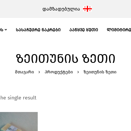
დამზადებულია
ᲘᲡ
ᲡᲐᲡᲐᲩᲣᲥᲠᲔ ᲜᲐᲙᲠᲔᲑᲘ
ᲐᲐᲬᲧᲕᲔ ᲧᲣᲗᲘ
ᲚᲘᲛᲘᲢᲘᲠ
ᲖᲔᲘᲗᲣᲜᲘᲡ ᲖᲔᲗᲘ
მთავარი
პროდუქტები
ზეითუნის ზეთი
he single result