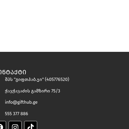
ᲝᲜᲢᲐᲥᲢᲘ
შპს "გიფთჰაბ.ჯი" (405776520)
ჭავჭავაძის გამზირი 75/3
info@gifthub.ge
555 377 886