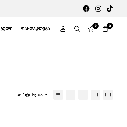
0
0
ᲔᲑᲣᲚᲘ
ᲤᲐᲡᲓᲐᲙᲚᲔᲑᲐ
სორტირება