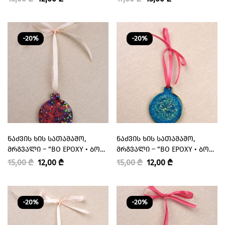
-20%
-20%
ᲜᲐᲫᲕᲘᲡ ᲮᲘᲡ ᲡᲐᲗᲐᲛᲐᲨᲝ,
ᲜᲐᲫᲕᲘᲡ ᲮᲘᲡ ᲡᲐᲗᲐᲛᲐᲨᲝ,
ᲛᲠᲒᲕᲐᲚᲘ – “BO EPOXY • ᲑᲝ
ᲛᲠᲒᲕᲐᲚᲘ – “BO EPOXY • ᲑᲝ
ᲔᲞᲝᲥᲡᲘ”
ᲔᲞᲝᲥᲡᲘ”
15,00
₾
12,00
₾
15,00
₾
12,00
₾
-20%
-20%