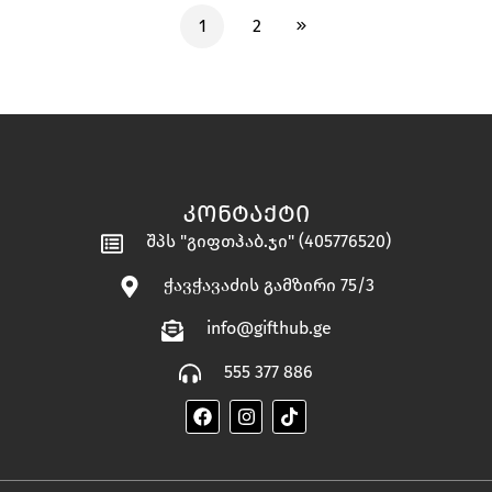
1
2
ᲙᲝᲜᲢᲐᲥᲢᲘ
შპს "გიფთჰაბ.ჯი" (405776520)
ჭავჭავაძის გამზირი 75/3
info@gifthub.ge
555 377 886