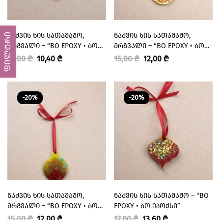
ᲜᲐᲫᲕᲘᲡ ᲮᲘᲡ ᲡᲐᲗᲐᲛᲐᲨᲝ,
ᲜᲐᲫᲕᲘᲡ ᲮᲘᲡ ᲡᲐᲗᲐᲛᲐᲨᲝ,
ფილტრი
ᲛᲠᲒᲕᲐᲚᲘ – “BO EPOXY • ᲑᲝ
ᲛᲠᲒᲕᲐᲚᲘ – “BO EPOXY • ᲑᲝ
ᲔᲞᲝᲥᲡᲘ”
ᲔᲞᲝᲥᲡᲘ”
13,00
₾
10,40
₾
15,00
₾
12,00
₾
-20%
-20%
ᲜᲐᲫᲕᲘᲡ ᲮᲘᲡ ᲡᲐᲗᲐᲛᲐᲨᲝ,
ᲜᲐᲫᲕᲘᲡ ᲮᲘᲡ ᲡᲐᲗᲐᲛᲐᲨᲝ – “BO
ᲛᲠᲒᲕᲐᲚᲘ – “BO EPOXY • ᲑᲝ
EPOXY • ᲑᲝ ᲔᲞᲝᲥᲡᲘ”
ᲔᲞᲝᲥᲡᲘ”
15,00
₾
12,00
₾
17,00
₾
13,60
₾