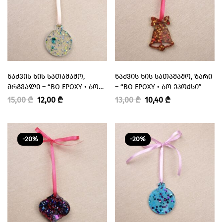
ᲜᲐᲫᲕᲘᲡ ᲮᲘᲡ ᲡᲐᲗᲐᲛᲐᲨᲝ,
ᲜᲐᲫᲕᲘᲡ ᲮᲘᲡ ᲡᲐᲗᲐᲛᲐᲨᲝ, ᲖᲐᲠᲘ
ᲛᲠᲒᲕᲐᲚᲘ – “BO EPOXY • ᲑᲝ
– “BO EPOXY • ᲑᲝ ᲔᲞᲝᲥᲡᲘ”
ᲔᲞᲝᲥᲡᲘ”
15,00
₾
12,00
₾
13,00
₾
10,40
₾
-20%
-20%