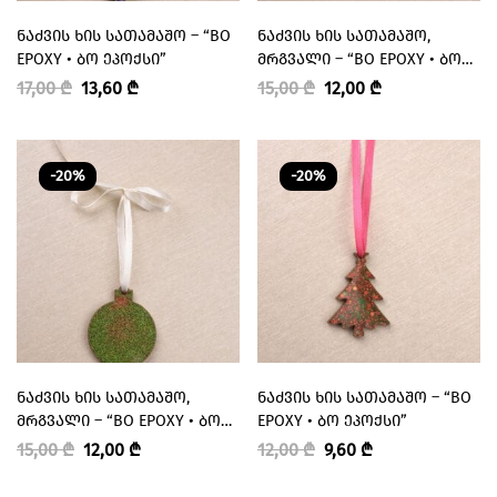
ᲜᲐᲫᲕᲘᲡ ᲮᲘᲡ ᲡᲐᲗᲐᲛᲐᲨᲝ – “BO
ᲜᲐᲫᲕᲘᲡ ᲮᲘᲡ ᲡᲐᲗᲐᲛᲐᲨᲝ,
EPOXY • ᲑᲝ ᲔᲞᲝᲥᲡᲘ”
ᲛᲠᲒᲕᲐᲚᲘ – “BO EPOXY • ᲑᲝ
ᲔᲞᲝᲥᲡᲘ”
17,00
₾
13,60
₾
15,00
₾
12,00
₾
-20%
-20%
ᲜᲐᲫᲕᲘᲡ ᲮᲘᲡ ᲡᲐᲗᲐᲛᲐᲨᲝ,
ᲜᲐᲫᲕᲘᲡ ᲮᲘᲡ ᲡᲐᲗᲐᲛᲐᲨᲝ – “BO
ᲛᲠᲒᲕᲐᲚᲘ – “BO EPOXY • ᲑᲝ
EPOXY • ᲑᲝ ᲔᲞᲝᲥᲡᲘ”
ᲔᲞᲝᲥᲡᲘ”
15,00
₾
12,00
₾
12,00
₾
9,60
₾