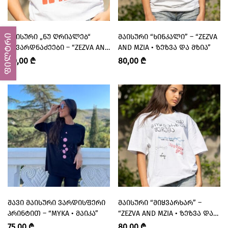
ᲛᲐᲘᲡᲣᲠᲘ „ᲜᲣ ᲦᲠᲘᲐᲚᲔᲑ“
ᲛᲐᲘᲡᲣᲠᲘ “ᲮᲘᲜᲙᲐᲚᲘ” – “ZEZVA
ფილტრი
ᲨᲔᲕᲐᲠᲓᲜᲐᲫᲔᲔᲑᲘ – “ZEZVA AND
AND MZIA • ᲖᲔᲖᲕᲐ ᲓᲐ ᲛᲖᲘᲐ”
MZIA • ᲖᲔᲖᲕᲐ ᲓᲐ ᲛᲖᲘᲐ”
80,00
₾
80,00
₾
ᲨᲐᲕᲘ ᲛᲐᲘᲡᲣᲠᲘ ᲕᲐᲠᲓᲘᲡᲤᲔᲠᲘ
ᲛᲐᲘᲡᲣᲠᲘ “ᲛᲘᲧᲕᲐᲠᲮᲐᲠ” –
ᲞᲠᲘᲜᲢᲘᲗ – “MYKA • ᲛᲐᲘᲙᲐ”
“ZEZVA AND MZIA • ᲖᲔᲖᲕᲐ ᲓᲐ
ᲛᲖᲘᲐ”
75,00
₾
80,00
₾