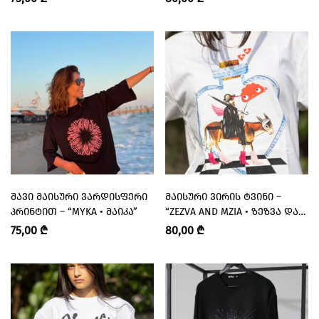
ᲨᲐᲕᲘ ᲛᲐᲘᲡᲣᲠᲘ ᲕᲐᲠᲓᲘᲡᲤᲔᲠᲘ
ᲛᲐᲘᲡᲣᲠᲘ ᲕᲘᲠᲘᲡ ᲢᲕᲘᲜᲘ –
ᲞᲠᲘᲜᲢᲘᲗ – “MYKA • ᲛᲐᲘᲙᲐ”
“ZEZVA AND MZIA • ᲖᲔᲖᲕᲐ ᲓᲐ
ᲛᲖᲘᲐ”
75,00
₾
80,00
₾