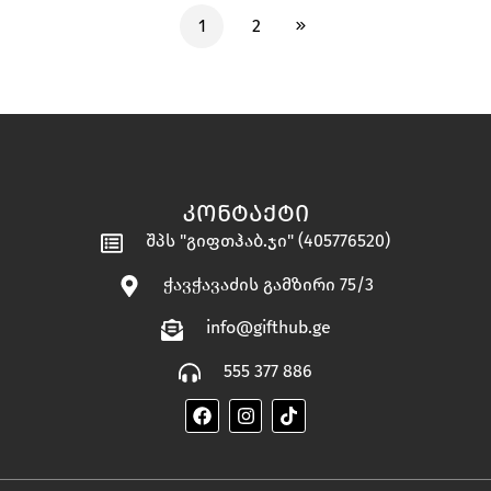
1
2
ᲙᲝᲜᲢᲐᲥᲢᲘ
შპს "გიფთჰაბ.ჯი" (405776520)
ჭავჭავაძის გამზირი 75/3
info@gifthub.ge
555 377 886