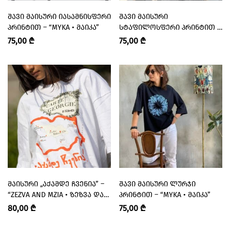
ᲨᲐᲕᲘ ᲛᲐᲘᲡᲣᲠᲘ ᲘᲐᲡᲐᲛᲜᲘᲡᲤᲔᲠᲘ
ᲨᲐᲕᲘ ᲛᲐᲘᲡᲣᲠᲘ
ᲞᲠᲘᲜᲢᲘᲗ – “MYKA • ᲛᲐᲘᲙᲐ”
ᲡᲢᲐᲤᲘᲚᲝᲡᲤᲔᲠᲘ ᲞᲠᲘᲜᲢᲘᲗ –
“MYKA • ᲛᲐᲘᲙᲐ”
75,00
₾
75,00
₾
ᲛᲐᲘᲡᲣᲠᲘ „ᲐᲥᲐᲛᲓᲔ ᲩᲕᲔᲜᲘᲐ” –
ᲨᲐᲕᲘ ᲛᲐᲘᲡᲣᲠᲘ ᲚᲣᲠᲯᲘ
“ZEZVA AND MZIA • ᲖᲔᲖᲕᲐ ᲓᲐ
ᲞᲠᲘᲜᲢᲘᲗ – “MYKA • ᲛᲐᲘᲙᲐ”
ᲛᲖᲘᲐ”
80,00
₾
75,00
₾