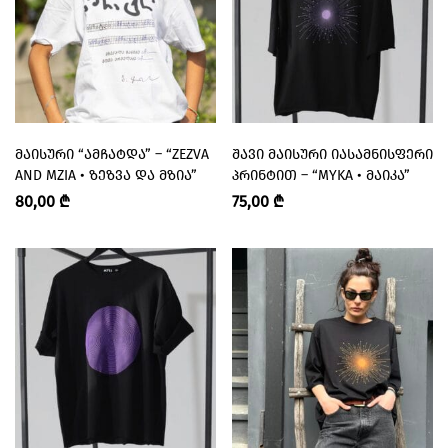
ᲛᲐᲘᲡᲣᲠᲘ “ᲐᲛᲩᲐᲢᲓᲐ” – “ZEZVA
ᲨᲐᲕᲘ ᲛᲐᲘᲡᲣᲠᲘ ᲘᲐᲡᲐᲛᲜᲘᲡᲤᲔᲠᲘ
AND MZIA • ᲖᲔᲖᲕᲐ ᲓᲐ ᲛᲖᲘᲐ”
ᲞᲠᲘᲜᲢᲘᲗ – “MYKA • ᲛᲐᲘᲙᲐ”
80,00
₾
75,00
₾