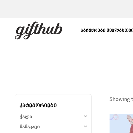
ᲡᲐᲩᲣᲥᲠᲔᲑᲘ ᲧᲕᲔᲚᲐᲡᲗᲕ
Showing t
კატეგორიები
ქალი
მამაკაცი