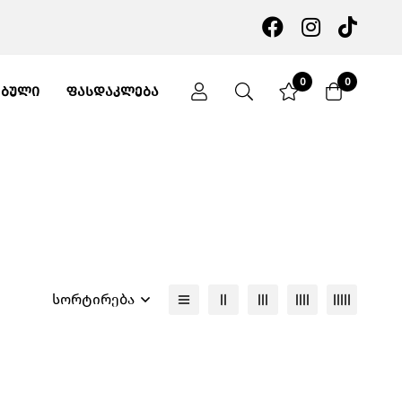
0
0
ᲔᲑᲣᲚᲘ
ᲤᲐᲡᲓᲐᲙᲚᲔᲑᲐ
სორტირება