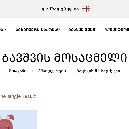
დამზადებულია
ᲘᲡ
ᲡᲐᲡᲐᲩᲣᲥᲠᲔ ᲜᲐᲙᲠᲔᲑᲘ
ᲐᲐᲬᲧᲕᲔ ᲧᲣᲗᲘ
ᲚᲘᲛᲘᲢᲘᲠ
ᲑᲐᲕᲨᲕᲘᲡ ᲛᲝᲡᲐᲪᲛᲔᲚᲘ
მთავარი
პროდუქტები
ბავშვის მოსაცმელი
he single result