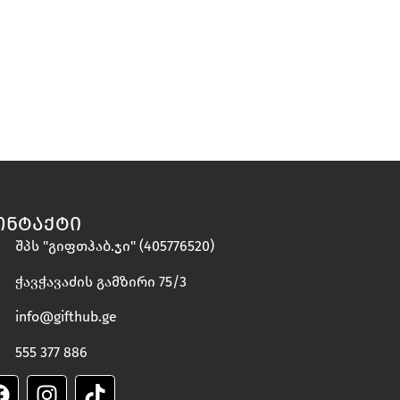
ᲝᲜᲢᲐᲥᲢᲘ
შპს "გიფთჰაბ.ჯი" (405776520)
ჭავჭავაძის გამზირი 75/3
info@gifthub.ge
555 377 886