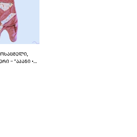
ᲛᲝᲡᲐᲪᲛᲔᲚᲘ,
ᲠᲘ – “ᲐᲞᲐᲜᲘ •