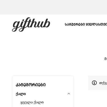
ᲡᲐᲩᲣᲥᲠᲔᲑᲘ ᲧᲕᲔᲚᲐᲡᲗᲕ
მ
თქვ
კატეგორიები
ქალი
ყველა ქალი