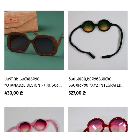
ᲥᲐᲚᲘᲡ ᲡᲐᲗᲕᲐᲚᲔ –
ᲜᲐᲥᲡᲝᲕᲘ,ᲮᲔᲚᲜᲐᲙᲔᲗᲘ
“OTANADZE DESIGN • ᲝᲗᲐᲜᲐᲫᲔ
ᲡᲐᲗᲕᲐᲚᲔ “XYZ INTEGRATED
ᲓᲘᲖᲐᲘᲜᲘ”
ARCHITECTURE”
430,00
₾
527,00
₾