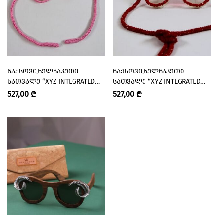
ᲜᲐᲥᲡᲝᲕᲘ,ᲮᲔᲚᲜᲐᲙᲔᲗᲘ
ᲜᲐᲥᲡᲝᲕᲘ,ᲮᲔᲚᲜᲐᲙᲔᲗᲘ
ᲡᲐᲗᲕᲐᲚᲔ “XYZ INTEGRATED
ᲡᲐᲗᲕᲐᲚᲔ “XYZ INTEGRATED
ARCHITECTURE”
ARCHITECTURE”
527,00
₾
527,00
₾