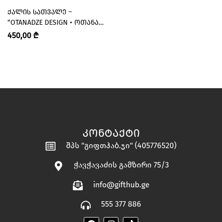
ᲥᲐᲚᲘᲡ ᲡᲐᲗᲕᲐᲚᲔ –
“OTANADZE DESIGN • ᲝᲗᲐᲜᲐᲫᲔ
ᲓᲘᲖᲐᲘᲜᲘ”
450,00
₾
ᲙᲝᲜᲢᲐᲥᲢᲘ
შპს "გიფთჰაბ.ჯი" (405776520)
ჭავჭავაძის გამზირი 75/3
info@gifthub.ge
555 377 886