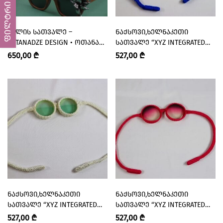
ფილტრი
ᲥᲐᲚᲘᲡ ᲡᲐᲗᲕᲐᲚᲔ –
ᲜᲐᲥᲡᲝᲕᲘ,ᲮᲔᲚᲜᲐᲙᲔᲗᲘ
“OTANADZE DESIGN • ᲝᲗᲐᲜᲐᲫᲔ
ᲡᲐᲗᲕᲐᲚᲔ “XYZ INTEGRATED
ᲓᲘᲖᲐᲘᲜᲘ”
ARCHITECTURE”
650,00
₾
527,00
₾
ᲜᲐᲥᲡᲝᲕᲘ,ᲮᲔᲚᲜᲐᲙᲔᲗᲘ
ᲜᲐᲥᲡᲝᲕᲘ,ᲮᲔᲚᲜᲐᲙᲔᲗᲘ
ᲡᲐᲗᲕᲐᲚᲔ “XYZ INTEGRATED
ᲡᲐᲗᲕᲐᲚᲔ “XYZ INTEGRATED
ARCHITECTURE”
ARCHITECTURE”
527,00
₾
527,00
₾