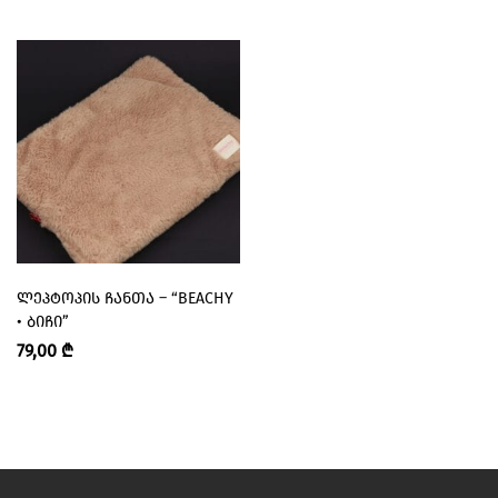
ᲚᲔᲞᲢᲝᲞᲘᲡ ᲩᲐᲜᲗᲐ – “BEACHY
• ᲑᲘᲩᲘ”
79,00
₾