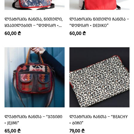
ᲚᲔᲞᲢᲝᲞᲘᲡ ᲩᲐᲜᲗᲐ, ᲬᲘᲗᲔᲚᲘ,
ᲚᲔᲞᲢᲝᲞᲘᲡ ᲬᲘᲗᲔᲚᲘ ᲩᲐᲜᲗᲐ –
ᲧᲕᲐᲕᲘᲚᲔᲑᲘᲗ – “ᲓᲔᲓᲘᲙᲝ •
“ᲓᲔᲓᲘᲙᲝ • DEDIKO”
DEDIKO”
60,00
₾
60,00
₾
ᲚᲔᲞᲢᲝᲞᲘᲡ ᲩᲐᲜᲗᲐ – “ᲯᲔᲯᲘᲛᲘ
ᲚᲔᲞᲢᲝᲞᲘᲡ ᲩᲐᲜᲗᲐ – “BEACHY
• JEJIMI”
• ᲑᲘᲩᲘ”
65,00
₾
79,00
₾