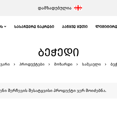
დამზადებულია
ᲘᲡ
ᲡᲐᲡᲐᲩᲣᲥᲠᲔ ᲜᲐᲙᲠᲔᲑᲘ
ᲐᲐᲬᲧᲕᲔ ᲧᲣᲗᲘ
ᲚᲘᲛᲘᲢᲘᲠ
ᲑᲔᲭᲔᲓᲘ
ვარი
პროდუქტები
მოზარდი
სამკაული
ბე
ენი შერჩევის შესატყვისი პროდუქტი ვერ მოიძებნა.