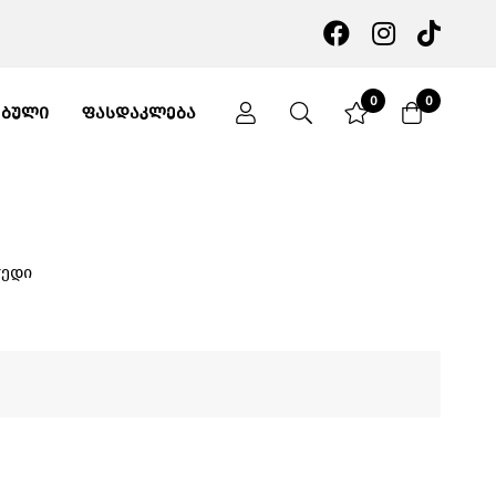
0
0
ᲔᲑᲣᲚᲘ
ᲤᲐᲡᲓᲐᲙᲚᲔᲑᲐ
ჭედი