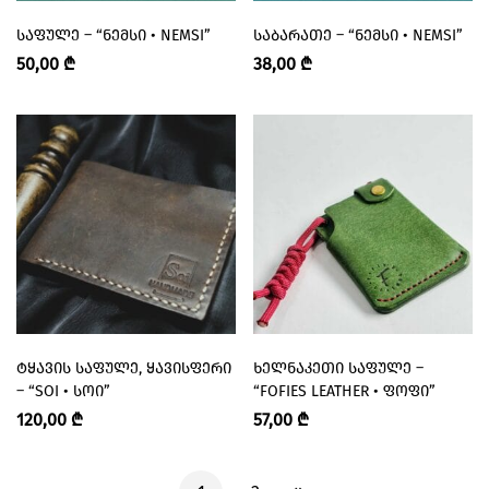
ᲡᲐᲤᲣᲚᲔ – “ᲜᲔᲛᲡᲘ • NEMSI”
ᲡᲐᲑᲐᲠᲐᲗᲔ – “ᲜᲔᲛᲡᲘ • NEMSI”
50,00
₾
38,00
₾
ᲢᲧᲐᲕᲘᲡ ᲡᲐᲤᲣᲚᲔ, ᲧᲐᲕᲘᲡᲤᲔᲠᲘ
ᲮᲔᲚᲜᲐᲙᲔᲗᲘ ᲡᲐᲤᲣᲚᲔ –
– “SOI • ᲡᲝᲘ”
“FOFIES LEATHER • ᲤᲝᲤᲘ”
120,00
₾
57,00
₾