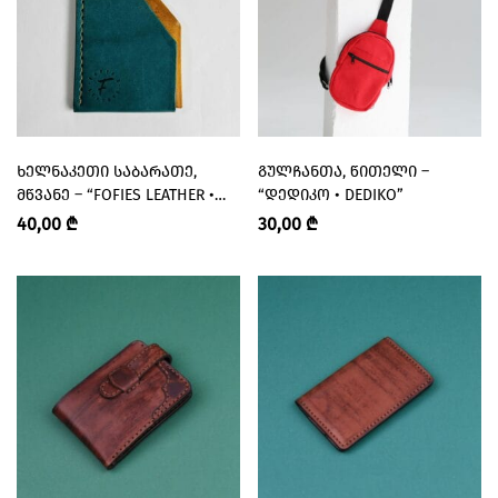
ᲮᲔᲚᲜᲐᲙᲔᲗᲘ ᲡᲐᲑᲐᲠᲐᲗᲔ,
ᲒᲣᲚᲩᲐᲜᲗᲐ, ᲬᲘᲗᲔᲚᲘ –
ᲛᲬᲕᲐᲜᲔ – “FOFIES LEATHER •
“ᲓᲔᲓᲘᲙᲝ • DEDIKO”
ᲤᲝᲤᲘ”
40,00
₾
30,00
₾