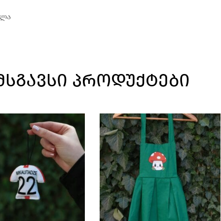
ალა
ᲛᲡᲒᲐᲕᲡᲘ ᲞᲠᲝᲓᲣᲥᲢᲔᲑᲘ