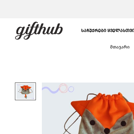
ᲡᲐᲩᲣᲥᲠᲔᲑᲘ ᲧᲕᲔᲚᲐᲡᲗᲕ
მთავარი