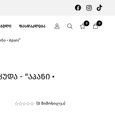
0
0
ᲔᲑᲣᲚᲘ
ᲤᲐᲡᲓᲐᲙᲚᲔᲑᲐ
ნი • Apani”
და - “აპანი •
(0 მიმოხილვა)