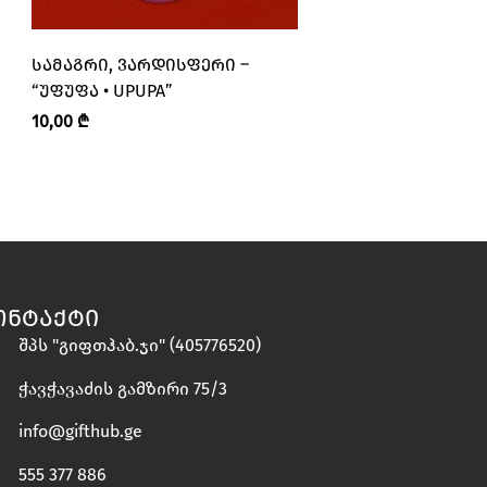
ᲡᲐᲛᲐᲒᲠᲘ, ᲕᲐᲠᲓᲘᲡᲤᲔᲠᲘ –
ᲩᲕᲘᲚᲘᲡ ᲑᲝᲓᲔ, “ᲔᲡ
“ᲣᲤᲣᲤᲐ • UPUPA”
ᲩᲕᲔᲜᲘᲐ” – “ZEZVA A
ᲖᲔᲖᲕᲐ ᲓᲐ ᲛᲖᲘᲐ”
10,00
₾
38,00
₾
ᲝᲜᲢᲐᲥᲢᲘ
შპს "გიფთჰაბ.ჯი" (405776520)
ჭავჭავაძის გამზირი 75/3
info@gifthub.ge
555 377 886