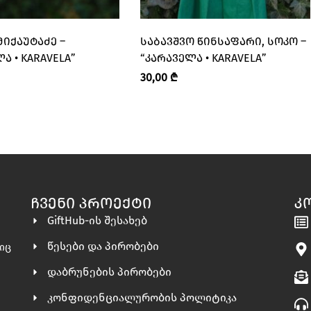
ᲛᲘᲥᲐᲣᲢᲐᲫᲔ –
ᲡᲐᲑᲐᲕᲨᲕᲝ ᲬᲘᲜᲡᲐᲤᲐᲠᲘ, ᲡᲝᲙᲝ –
Ა • KARAVELA”
“ᲙᲐᲠᲐᲕᲔᲚᲐ • KARAVELA”
30,00
₾
ᲩᲕᲔᲜᲘ ᲞᲠᲝᲔᲥᲢᲘ
Კ
GiftHub-ის შესახებ
წესები და პირობები
ლიც
დაბრუნების პირობები
კონფიდენციალურობის პოლიტიკა