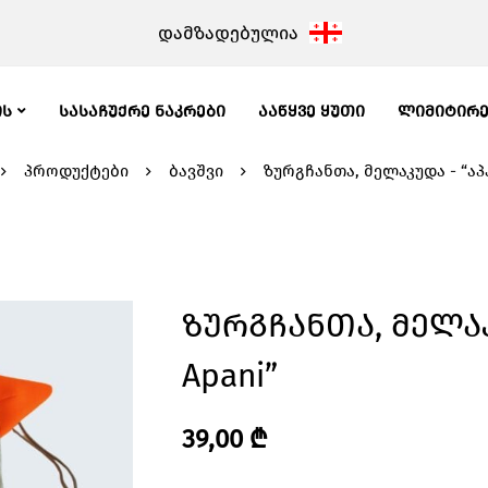
დამზადებულია
ᲘᲡ
ᲡᲐᲡᲐᲩᲣᲥᲠᲔ ᲜᲐᲙᲠᲔᲑᲘ
ᲐᲐᲬᲧᲕᲔ ᲧᲣᲗᲘ
ᲚᲘᲛᲘᲢᲘᲠ
პროდუქტები
ბავშვი
ზურგჩანთა, მელაკუდა - “აპა
Ზურგჩანთა, Მელაკუ
Apani”
39,00
₾